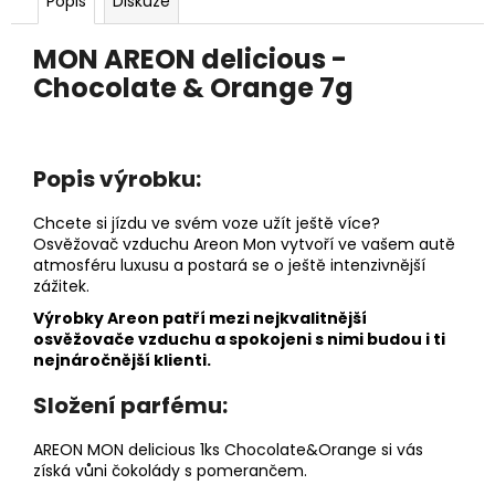
č
Popis
Diskuze
u
j
MON AREON delicious -
e
Chocolate & Orange 7g
m
e
Popis výrobku:
LÁHEV
NA
Chcete si jízdu ve svém voze užít ještě více?
PITÍ
SKLENĚNÁ
Osvěžovač vzduchu Areon Mon vytvoří ve vašem autě
V
atmosféru luxusu a postará se o ještě intenzivnější
OCHRANNÉM
zážitek.
POUZDRU
Výrobky Areon patří mezi nejkvalitnější
1000ML
osvěžovače vzduchu a spokojeni s nimi budou i ti
219
nejnáročnější klienti.
Kč
Složení parfému:
AREON MON delicious 1ks Chocolate&Orange si vás
získá vůni čokolády s pomerančem.