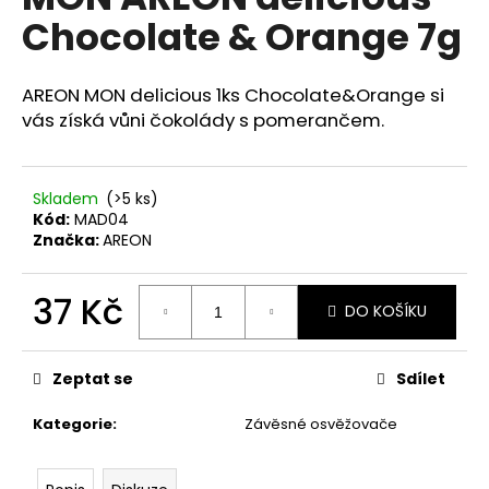
je
a
Chocolate & Orange 7g
0,0
z
j
5
í
hvězdiček.
AREON MON delicious 1ks Chocolate&Orange si
t
vás získá vůni čokolády s pomerančem.
?
Skladem
(>5 ks)
Kód:
MAD04
Značka:
AREON
HLEDAT
37 Kč
DO KOŠÍKU
Měrná
D
cena:
o
Zeptat se
Sdílet
p
o
Kategorie
:
Závěsné osvěžovače
r
u