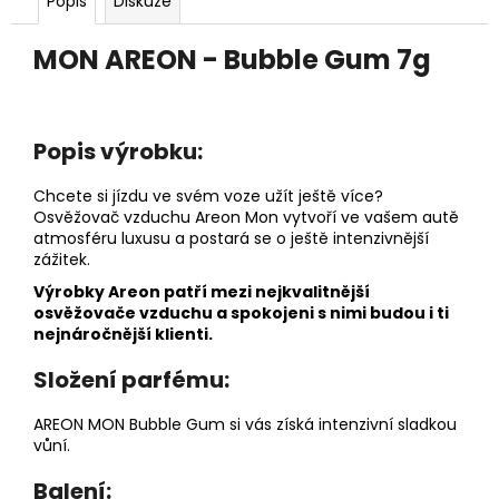
č
Popis
Diskuze
u
j
MON AREON - Bubble Gum 7g
e
m
e
Popis výrobku:
DĚTSKÁ
Chcete si jízdu ve svém voze užít ještě více?
LÁHEV
Osvěžovač vzduchu Areon Mon vytvoří ve vašem autě
NA
atmosféru luxusu a postará se o ještě intenzivnější
PITÍ
zážitek.
KIDS
FUN
Výrobky Areon patří mezi nejkvalitnější
osvěžovače vzduchu a spokojeni s nimi budou i ti
119
Kč
nejnáročnější klienti.
Složení parfému:
AREON MON Bubble Gum si vás získá intenzivní sladkou
vůní.
Balení: