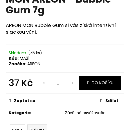
je
a
Gum 7g
0,0
z
j
5
í
hvězdiček.
AREON MON Bubble Gum si vás získá intenzivní
t
sladkou vůní.
?
Skladem
(>5 ks)
Kód:
MA21
Značka:
AREON
HLEDAT
37 Kč
DO KOŠÍKU
Měrná
D
cena:
o
Zeptat se
Sdílet
p
o
Kategorie
:
Závěsné osvěžovače
r
u