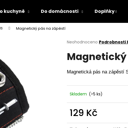
o kuchyně
Do domácnosti
Doplňky s LED
ti
Magnetický pás na zápěstí
Co potřebujete najít?
Průměrné
Neohodnoceno
Podrobnosti
hodnocení
Magnetický 
produktu
HLEDAT
je
0,0
z
Magnetická pás na zápěstí S
5
Doporučujeme
hvězdiček.
Skladem
(>5 ks)
129 Kč
Měrná
PÁNEVNÍ PROLOŽKY SADA 3 KUSY
LÁHEV NA PITÍ 
cena: