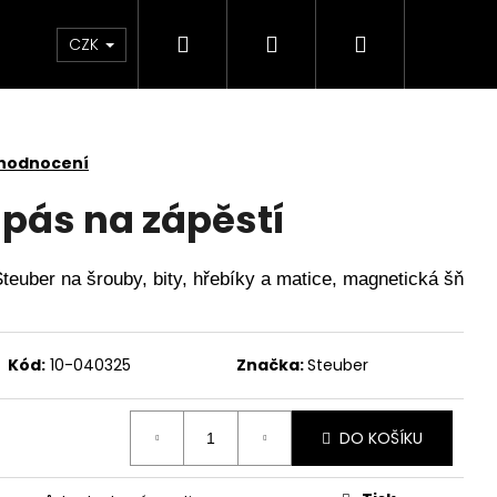
Hledat
Přihlášení
Nákupní
 světlem
Zdraví
Výprodej skladových zás
CZK
košík
 hodnocení
pás na zápěstí
teuber na šrouby, bity, hřebíky a matice, magnetická šňůrka
Kód:
10-040325
Značka:
Steuber
DO KOŠÍKU
SKLENĚNÁ V OCHRANNÉM