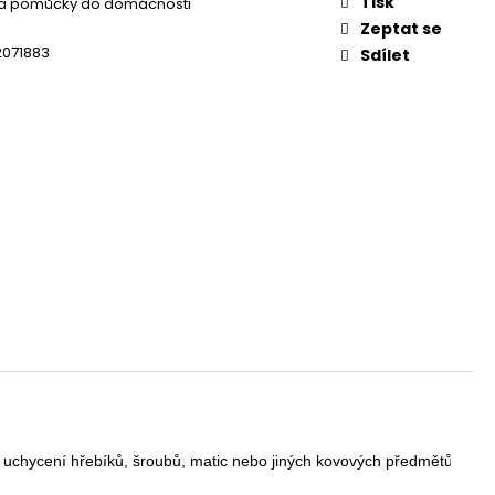
L
Tisk
 a pomůcky do domácnosti
Zeptat se
2071883
Sdílet
chycení hřebíků, šroubů, matic nebo jiných kovových předmětů a nástr