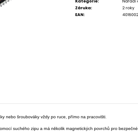
POUZDRU 1000M
Kategorie
:
Nářadí
67 Kč
Záruka
:
2 roky
219 Kč
EAN
:
401600
y nebo šroubováky vždy po ruce, přímo na pracovišti.

pomocí suchého zipu a má několik magnetických povrchů pro bezpečné u