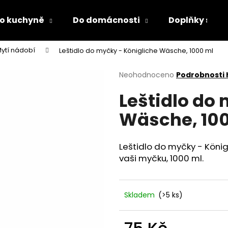
o kuchyně
Do domácnosti
Doplňky s LED
ytí nádobí
Leštidlo do myčky - Königliche Wäsche, 1000 ml
Co potřebujete najít?
Průměrné
Neohodnoceno
Podrobnosti
hodnocení
Leštidlo do
produktu
HLEDAT
je
Wäsche, 10
0,0
z
5
Doporučujeme
hvězdiček.
Leštidlo do myčky - Köni
vaši myčku, 1000 ml.
Skladem
(>5 ks)
PÁNEVNÍ PROLOŽKY SADA 3 KUSY
LÁHEV NA PITÍ 