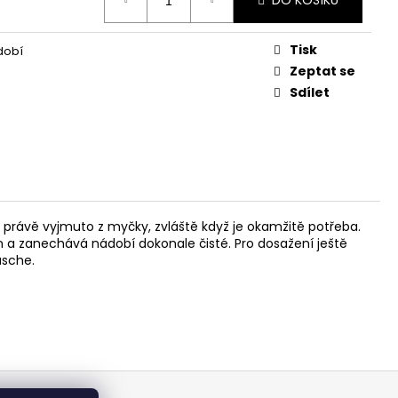
DO KOŠÍKU
L
Tisk
dobí
Zeptat se
Sdílet
o právě vyjmuto z myčky, zvláště když je okamžitě potřeba.
n a zanechává nádobí dokonale čisté. Pro dosažení ještě
äsche.