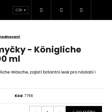
Hledat
Přihlášení
Nákupní
 světlem
Zdraví
Výprodej skladových zás
CZK
košík
 hodnocení
 myčky - Königliche
00 ml
gliche Wäsche,
zajistí brilantní lesk pro nádobí i
Kód:
7756
SKLENĚNÁ V OCHRANNÉM