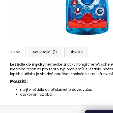
119 Kč
Popis
Související (1)
Diskuze
Leštidlo do myčky
německé značky Königliche Wäsche
v
Ideálním řešením pro tento typ problémů je leštidlo. Slož
lepšího účinku je vhodné používat společně s multifunkčn
Použití:
nalijte leštidlo do příslušného dávkovače,
dávkování viz obal.
Z