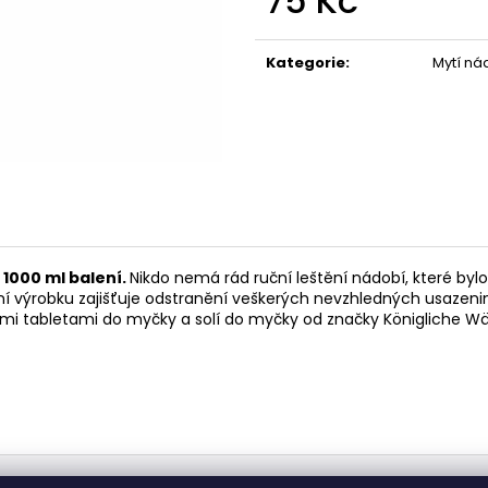
75 Kč
POUZDRU 1000M
67 Kč
Měrná
219 Kč
cena:
Kategorie
:
Mytí ná
 1000 ml balení.
Nikdo nemá rád ruční leštění nádobí, které byl
ení výrobku zajišťuje odstranění veškerých nevzhledných usazeni
ími tabletami do myčky a solí do myčky od značky Königliche W