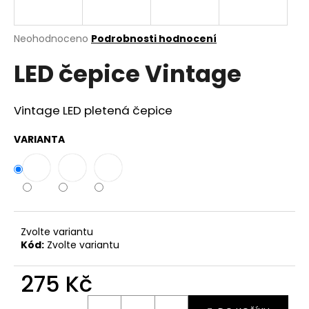
a
j
Průměrné
Neohodnoceno
Podrobnosti hodnocení
í
hodnocení
LED čepice Vintage
produktu
t
je
?
0,0
z
Vintage LED pletená čepice
5
hvězdiček.
VARIANTA
HLEDAT
D
Zvolte variantu
o
Kód:
Zvolte variantu
p
o
275 Kč
r
u
Měrná