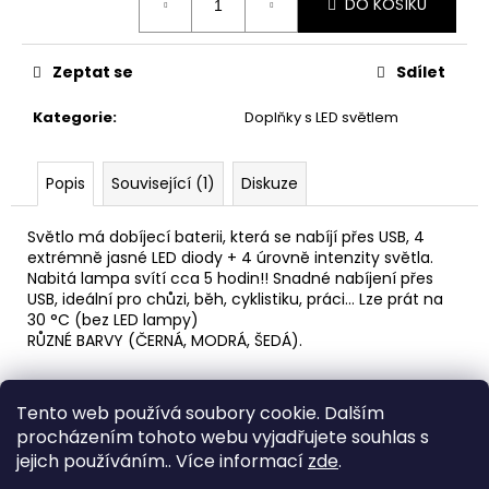
č
DO KOŠÍKU
cena:
u
j
e
Zeptat se
Sdílet
m
Kategorie
:
Doplňky s LED světlem
e
Popis
Související (1)
Diskuze
DĚTSKÁ
LÁHEV
NA
Světlo má dobíjecí baterii, která se nabíjí přes USB, 4
PITÍ
extrémně jasné LED diody + 4 úrovně intenzity světla.
KIDS
Nabitá lampa svítí cca 5 hodin!! Snadné nabíjení přes
FUN
USB, ideální pro chůzi, běh, cyklistiku, práci… Lze prát na
119
30 °C (bez LED lampy)
Kč
RŮZNÉ BARVY (ČERNÁ, MODRÁ, ŠEDÁ).
Z
Tento web používá soubory cookie. Dalším
á
Medic Czech
procházením tohoto webu vyjadřujete souhlas s
p
jejich používáním.. Více informací
zde
.
a