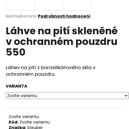
a
j
Průměrné
Neohodnoceno
Podrobnosti hodnocení
í
hodnocení
Láhve na pití skleněné
produktu
t
je
?
v ochranném pouzdru
0,0
z
550
5
hvězdiček.
Láhev na pití z borosilikátového skla v
HLEDAT
ochranném pouzdru.
VARIANTA
D
o
p
o
r
Zvolte variantu
Kód:
Zvolte variantu
u
Značka:
Steuber