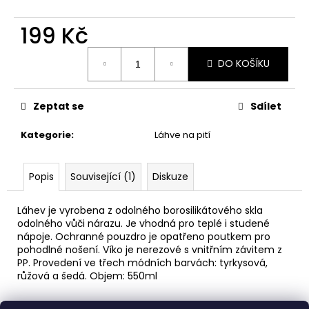
č
u
199 Kč
j
e
Měrná
m
DO KOŠÍKU
cena:
e
Zeptat se
Sdílet
PÁNEVNÍ
PROLOŽKY
Kategorie
:
Láhve na pití
SADA
3
KUSY
Popis
Související (1)
Diskuze
67
Kč
Láhev je vyrobena z odolného borosilikátového skla
odolného vůči nárazu. Je vhodná pro teplé i studené
nápoje. Ochranné pouzdro je opatřeno poutkem pro
pohodlné nošení. Víko je nerezové s vnitřním závitem z
PP. Provedení ve třech módních barvách: tyrkysová,
růžová a šedá. Objem: 550ml