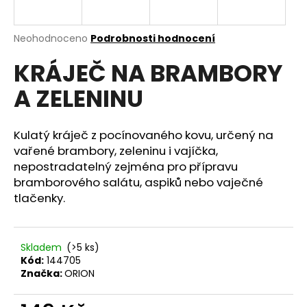
a
j
Průměrné
Neohodnoceno
Podrobnosti hodnocení
í
hodnocení
KRÁJEČ NA BRAMBORY
produktu
t
je
?
A ZELENINU
0,0
z
5
hvězdiček.
Kulatý kráječ z pocínovaného kovu, určený na
vařené brambory, zeleninu i vajíčka,
HLEDAT
nepostradatelný zejména pro přípravu
bramborového salátu, aspiků nebo vaječné
tlačenky.
D
o
p
Skladem
(>5 ks)
Kód:
144705
o
Značka:
ORION
r
u