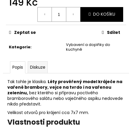
149 Kč
č
u
Měrná
j
DO KOŠÍKU
cena:
e
m
e
Zeptat se
Sdílet
Vybavení a doplňky do
Kategorie
:
kuchyně
PÁNEVNÍ
PROLOŽKY
SADA
3
Popis
Diskuze
KUSY
67
Tak tohle je klasika.
Léty prověřený model kráječe na
Kč
vařené brambory, vejce na tvrdo i na vařenou
zeleninu,
bez kterého si přípravu poctivého
bramborového salátu nebo vaječného aspiku nedovede
nikdo představit.
Velikost otvorů pro krájení cca 7x7 mm.
Vlastnosti produktu