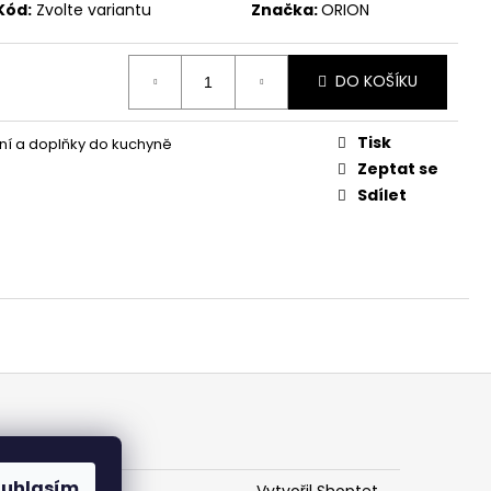
Kód:
Zvolte variantu
Značka:
ORION
DO KOŠÍKU
Tisk
í a doplňky do kuchyně
Zeptat se
Sdílet
ouhlasím
Vytvořil Shoptet