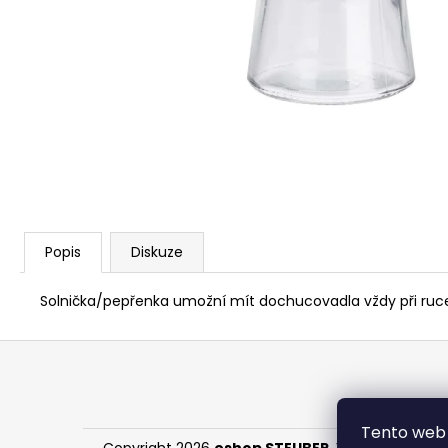
91 Kč
Popis
Diskuze
Solnička/pepřenka umožní mít dochucovadla vždy při ruce. As
Z
á
p
a
Tento web 
Copyright 2026
eshop STEUBER
. Všechna práva 