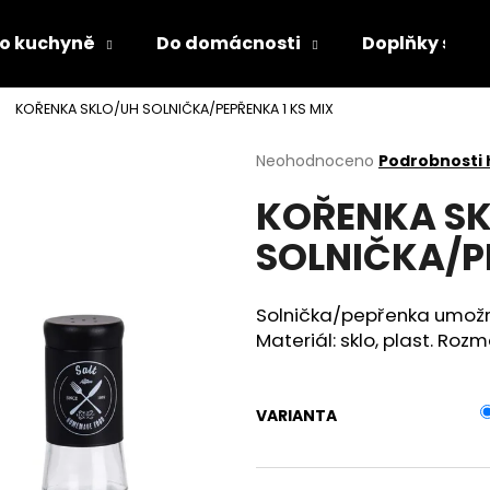
o kuchyně
Do domácnosti
Doplňky s LED
KOŘENKA SKLO/UH SOLNIČKA/PEPŘENKA 1 KS MIX
Co potřebujete najít?
Průměrné
Neohodnoceno
Podrobnosti
hodnocení
KOŘENKA S
produktu
HLEDAT
je
SOLNIČKA/PE
0,0
z
5
Doporučujeme
hvězdiček.
Solnička/pepřenka umožní
Materiál: sklo, plast. Rozmě
VARIANTA
DĚTSKÁ LÁHEV NA PITÍ KIDS FUN
PÁNEVNÍ PROLOŽ