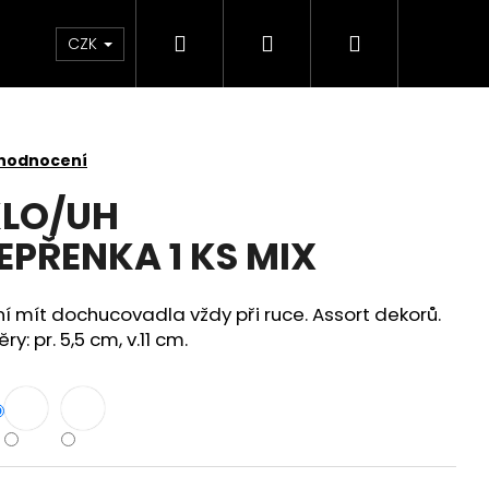
Hledat
Přihlášení
Nákupní
 světlem
Zdraví
Výprodej skladových zás
CZK
košík
 hodnocení
KLO/UH
PŘENKA 1 KS MIX
 mít dochucovadla vždy při ruce. Assort dekorů.
ry: pr. 5,5 cm, v.11 cm.
KY SADA 3 KUSY