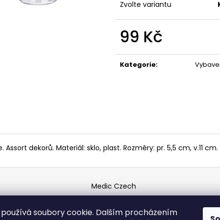
Zvolte variantu
119 Kč
67 Kč
99 Kč
Měrná
cena:
Kategorie
:
Vybaven
sort dekorů. Materiál: sklo, plast. Rozměry: pr. 5,5 cm, v.11 cm.
Medic Czech
používá soubory cookie. Dalším procházením
S
vyhrazena.