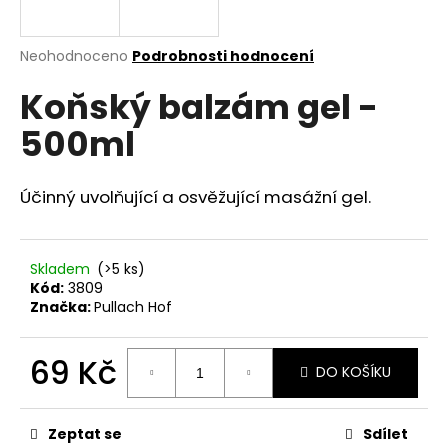
a
j
Průměrné
Neohodnoceno
Podrobnosti hodnocení
í
hodnocení
Koňský balzám gel -
produktu
t
je
?
500ml
0,0
z
5
hvězdiček.
Účinný uvolňující a osvěžující masážní gel.
HLEDAT
Skladem
(>5 ks)
Kód:
3809
Značka:
Pullach Hof
D
o
p
69 Kč
DO KOŠÍKU
o
Měrná
r
cena:
u
Zeptat se
Sdílet