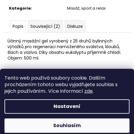
č
u
Kategorie
:
Masáž, sport a relax
j
e
m
Popis
Související (2)
Diskuze
e
Účinný masážní gel vyrobený z 25 druhů bylinných
výtažků pro regeneraci namoženého svalstva, kloubů,
PÁNEVNÍ
šlach a vaziva. Díky obsahu eukalyptu příjemně chladí.
PROLOŽKY
Objem: 500 ml.
SADA
3
KUSY
Z
Tento web používá soubory cookie. Dalším
á
67
Medic Czech
procházením tohoto webu vyjadřujete souhlas s
Kč
p
jejich používáním.. Více informací
zde
.
a
Vytvořil Shoptet
t
Nastavení
í
Copyright 2026
eshop STEUBER
. Všechna práva
vyhrazena.
Souhlasím