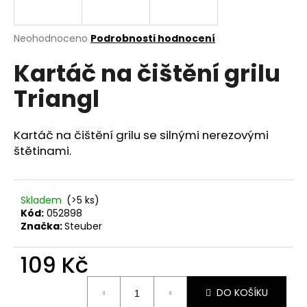
a
j
Průměrné
Neohodnoceno
Podrobnosti hodnocení
í
hodnocení
Kartáč na čištění grilu
produktu
t
je
?
Triangl
0,0
z
5
hvězdiček.
Kartáč na čištění grilu se silnými nerezovými
štětinami.
HLEDAT
Skladem
(>5 ks)
Kód:
052898
D
Značka:
Steuber
o
p
109 Kč
o
r
Měrná
u
DO KOŠÍKU
cena: