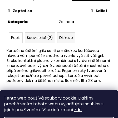
č
u
Zeptat se
Sdílet
j
e
Kategorie
:
Zahrada
m
e
Popis
Související (2)
Diskuze
AREON
GEL
Kartáč na čištění grilu se 16 cm širokou kartáčovou
CAN
hlavou vám pomůže snadno a rychle vyčistit váš gril.
SPORT
Široká kontaktní plocha v kombinaci s tvrdými štětinami
LUX
z nerezové oceli výrazně zjednoduší čištění mastného a
-
připáleného grilovacího roštu. Ergonomicky tvarovaná
PLATINUM
rukojeť umožňuje pevně uchopit kartáč a vyvinout
80G
potřebný tlak na čištěné místo. Rozměr: 16 x 28 cm.
120
Kč
Z
Tento web používá soubory cookie. Dalším
á
Medic Czech
procházením tohoto webu vyjadřujete souhlas s
p
jejich používáním.. Více informací
zde
.
a