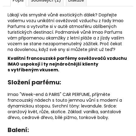
č
u
j
Lákají vás smyslné vůně exotických dálek? Dopřejte
e
vašemu vozu unikátní osvěžovač vzduchu z řady Imao
Parfums a vytvořte si v autě atmosféru oblíbených
m
turistických destinací. Podmanivé vůně Imao Parfums
e
vám připomenou okamžiky z letní pláže a z jízdy vaším
vozem se stane nezapomenutelný zážitek. Proč čekat
na dovolenou, když své sny si můžete plnit už teď?
PÁNEVNÍ
PROLOŽKY
Kvalitní francouzské parfémy osvěžovačů vzduchu
SADA
IMAO uspokojí i ty nejnáročnější klienty
3
s vytříbeným vkusem.
KUSY
67
Složení parfému:
Kč
Imao "Week-end á PARIS" CAR PERFUME, příjměte
francouzský nádech s touto jemnou vůní s moderní a
dynamickou stopou. Svrchní tóny: levandule. Srdce:
oranžový květ, růže, skořice. Základ: vanilka, santalové
dřevo, cedrové dřevo, bílé pižmo, tonkové boby.
Balení: