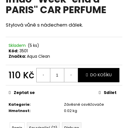
je
a
PARIS" CAR PERFUME
0,0
z
j
5
í
hvězdiček.
Stylová vůně s nádechem dálek.
t
?
Skladem
(5 ks)
Kód:
3501
Značka:
Aqua Clean
HLEDAT
110 Kč
DO KOŠÍKU
Měrná
cena:
D
Zeptat se
Sdílet
o
p
Kategorie
:
Závěsné osvěžovače
o
Hmotnost
:
0.02 kg
r
u
Popis
Související (2)
Diskuze