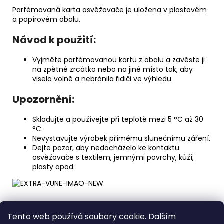
Parfémovaná karta osvěžovače je uložena v plastovém
a papírovém obalu.
Návod k použití:
Vyjměte parfémovanou kartu z obalu a zavěste ji
na zpětné zrcátko nebo na jiné místo tak, aby
visela volně a nebránila řidiči ve výhledu.
Upozornění:
Skladujte a používejte při teplotě mezi 5 °C až 30
°C.
Nevystavujte výrobek přímému slunečnímu záření.
Dejte pozor, aby nedocházelo ke kontaktu
osvěžovače s textilem, jemnými povrchy, kůží,
plasty apod.
Z
Tento web používá soubory cookie. Dalším
á
Medic Czech