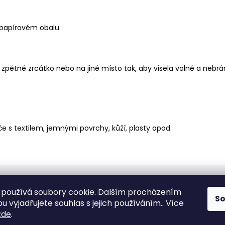
 papírovém obalu.
pětné zrcátko nebo na jiné místo tak, aby visela volně a nebránil
 s textilem, jemnými povrchy, kůží, plasty apod.
Medic Czech
používá soubory cookie. Dalším procházením
S
 vyjadřujete souhlas s jejich používáním.. Více
zde
.
vyhrazena.