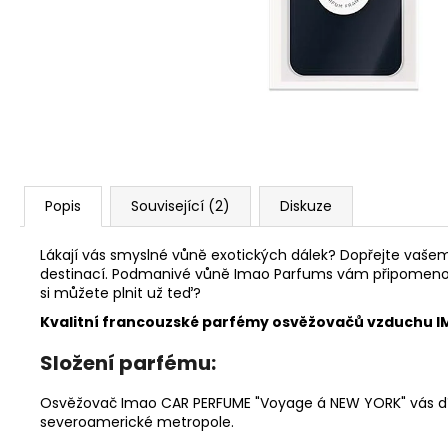
91 Kč
Popis
Související (2)
Diskuze
Lákají vás smyslné vůně exotických dálek? Dopřejte vašem
destinací. Podmanivé vůně Imao Parfums vám připomenou o
si můžete plnit už teď?
Kvalitní francouzské parfémy osvěžovačů vzduchu IMA
Složení parfému:
Osvěžovač Imao CAR PERFUME "Voyage á NEW YORK" vás díky 
severoamerické metropole.