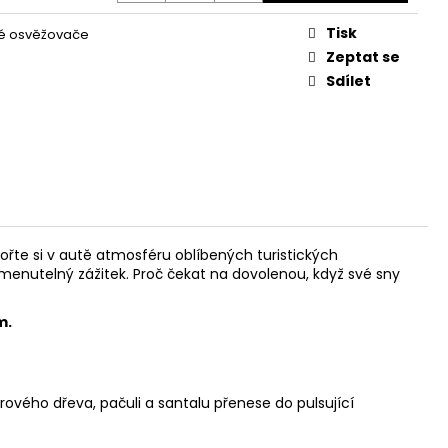
Tisk
é osvěžovače
Zeptat se
Sdílet
řte si v autě atmosféru oblíbených turistických
enutelný zážitek. Proč čekat na dovolenou, když své sny
m.
vého dřeva, pačuli a santalu přenese do pulsující