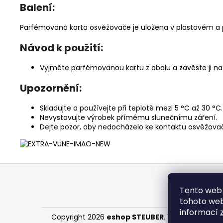
Balení:
Parfémovaná karta osvěžovače je uložena v plastovém a
Návod k použití:
Vyjměte parfémovanou kartu z obalu a zavěste ji na z
Upozornění:
Skladujte a používejte při teplotě mezi 5 °C až 30 °C.
Nevystavujte výrobek přímému slunečnímu záření.
Dejte pozor, aby nedocházelo ke kontaktu osvěžovače
Z
á
Tento web 
p
tohoto webu
a
informací
Copyright 2026
eshop STEUBER
. Všechna práva 
t