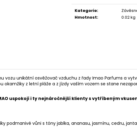
Měrná
119 Kč
67 Kč
cena:
Kategorie
:
Závěsn
Hmotnost
:
0.02 kg
u vozu unikátní osvěžovač vzduchu z řady Imao Parfums a vytvo
kamžiky z letní pláže a z jízdy vaším vozem se stane nezapom
O uspokojí i ty nejnáročnější klienty s vytříbeným vkuse
podmanivé vůni s tóny jablka, ananasu, jasmínu, cedru, jantaro