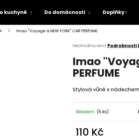
o kuchyně
Do domácnosti
Doplňky s LED
e
Imao "Voyage á NEW YORK" CAR PERFUME
Co potřebujete najít?
Průměrné
Neohodnoceno
Podrobnosti
hodnocení
Imao "Voya
produktu
HLEDAT
je
PERFUME
0,0
z
5
Doporučujeme
hvězdiček.
Stylová vůně s nádechem
Skladem
(5 ks)
110 Kč
DĚTSKÁ LÁHEV NA PITÍ KIDS FUN
PÁNEVNÍ PROLOŽ