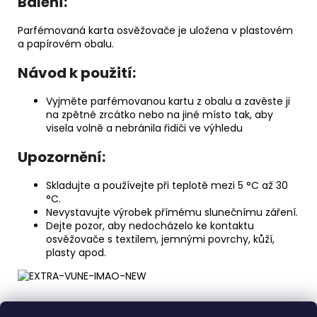
Balení:
Parfémovaná karta osvěžovače je uložena v plastovém
a papírovém obalu.
Návod k použití:
Vyjměte parfémovanou kartu z obalu a zavěste ji
na zpětné zrcátko nebo na jiné místo tak, aby
visela volně a nebránila řidiči ve výhledu
Upozornění:
Skladujte a používejte při teplotě mezi 5 °C až 30
°C.
Nevystavujte výrobek přímému slunečnímu záření.
Dejte pozor, aby nedocházelo ke kontaktu
osvěžovače s textilem, jemnými povrchy, kůží,
plasty apod.
Z