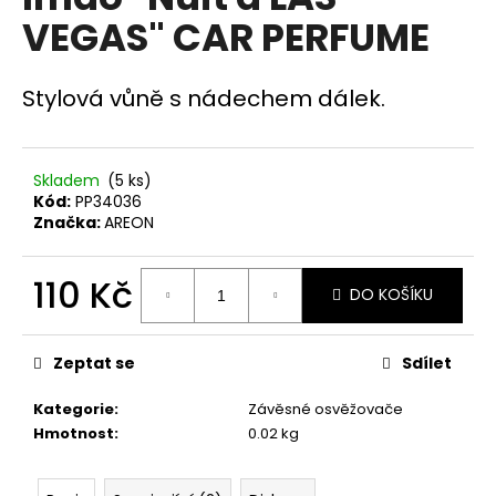
je
a
VEGAS" CAR PERFUME
0,0
z
j
5
í
hvězdiček.
Stylová vůně s nádechem dálek.
t
?
Skladem
(5 ks)
Kód:
PP34036
Značka:
AREON
HLEDAT
110 Kč
DO KOŠÍKU
Měrná
cena:
D
Zeptat se
Sdílet
o
p
Kategorie
:
Závěsné osvěžovače
o
Hmotnost
:
0.02 kg
r
u