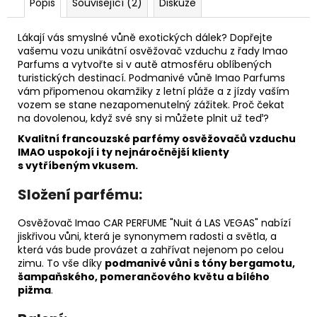
č
Popis
Související (2)
Diskuze
u
j
Lákají vás smyslné vůně exotických dálek? Dopřejte
e
vašemu vozu unikátní osvěžovač vzduchu z řady Imao
m
Parfums a vytvořte si v autě atmosféru oblíbených
e
turistických destinací. Podmanivé vůně Imao Parfums
vám připomenou okamžiky z letní pláže a z jízdy vaším
vozem se stane nezapomenutelný zážitek. Proč čekat
na dovolenou, když své sny si můžete plnit už teď?
DĚTSKÁ
LÁHEV
Kvalitní francouzské parfémy osvěžovačů vzduchu
NA
IMAO uspokojí i ty nejnáročnější klienty
PITÍ
s vytříbeným vkusem.
KIDS
FUN
Složení parfému:
119
Kč
Osvěžovač Imao CAR PERFUME "Nuit á LAS VEGAS" nabízí
jiskřivou vůni, která je synonymem radosti a světla, a
která vás bude provázet a zahřívat nejenom po celou
zimu. To vše díky
podmanivé vůni s tóny bergamotu,
šampaňského, pomerančového květu a bílého
pižma
.