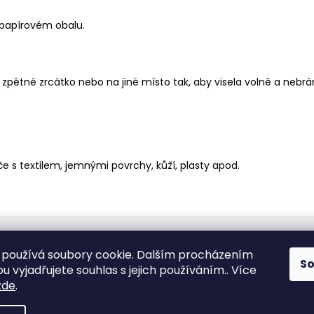
 papírovém obalu.
pětné zrcátko nebo na jiné místo tak, aby visela volně a nebránil
 s textilem, jemnými povrchy, kůží, plasty apod.
Medic Czech
používá soubory cookie. Dalším procházením
S
 vyjadřujete souhlas s jejich používáním.. Více
zde
.
vyhrazena.