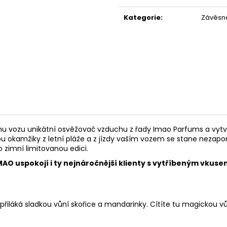
POUZDRU 1000M
Měrná
67 Kč
cena:
219 Kč
Kategorie
:
Závěsn
u vozu unikátní osvěžovač vzduchu z řady Imao Parfums a vytvo
kamžiky z letní pláže a z jízdy vaším vozem se stane nezapom
o zimní limitovanou edici.
O uspokojí i ty nejnáročnější klienty s vytříbeným vkuse
přiláká sladkou vůní skořice a mandarinky. Cítíte tu magickou 