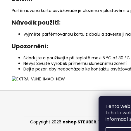
Parfémovaná karta osvěžovače je uložena v plastovém a
Návod k použití:
Vyjměte parfémovanou kartu z obalu a zavěste ji na z
Upozornění:
Skladujte a používejte při teplotě mezi 5 °C až 30 °C.
Nevystavujte výrobek přímému slunečnímu záření.
Dejte pozor, aby nedocházelo ke kontaktu osvěžovače
Z
á
Tento web 
p
tohoto webu
a
informací
Copyright 2026
eshop STEUBER
. Všechna práva 
t