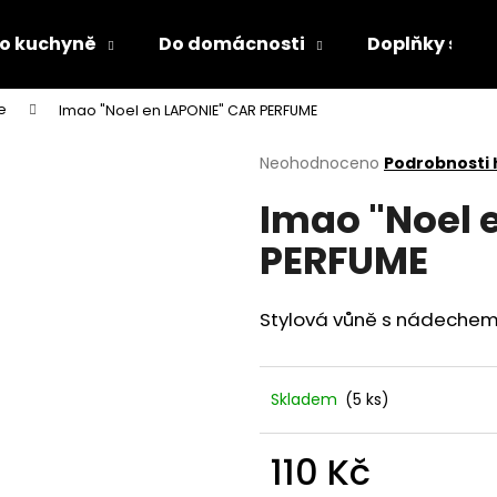
o kuchyně
Do domácnosti
Doplňky s LED
e
Imao "Noel en LAPONIE" CAR PERFUME
Co potřebujete najít?
Průměrné
Neohodnoceno
Podrobnosti
hodnocení
Imao "Noel 
produktu
HLEDAT
je
PERFUME
0,0
z
5
Doporučujeme
hvězdiček.
Stylová vůně s nádechem
Skladem
(5 ks)
110 Kč
PÁNEVNÍ PROLOŽKY SADA 3 KUSY
LÁHEV NA PITÍ 