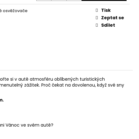
L
Tisk
é osvěžovače
Zeptat se
Sdílet
řte si v autě atmosféru oblíbených turistických
enutelný zážitek. Proč čekat na dovolenou, když své sny
m.
vůni Vánoc ve svém autě?