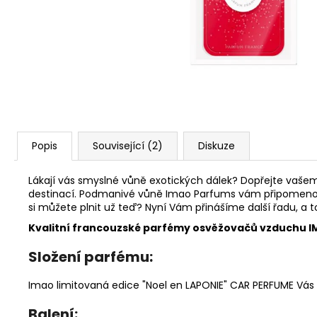
119 Kč
Popis
Související (2)
Diskuze
Lákají vás smyslné vůně exotických dálek? Dopřejte vašem
destinací. Podmanivé vůně Imao Parfums vám připomenou o
si můžete plnit už teď? Nyní Vám přinášíme další řadu, a t
Kvalitní francouzské parfémy osvěžovačů vzduchu IMA
Složení parfému:
Imao limitovaná edice "Noel en LAPONIE" CAR PERFUME Vás 
Balení: