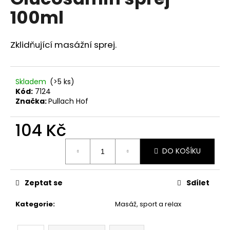
je
a
100ml
0,0
z
j
5
í
hvězdiček.
Zklidňující masážní sprej.
t
?
Skladem
(>5 ks)
Kód:
7124
Značka:
Pullach Hof
HLEDAT
104 Kč
Měrná
DO KOŠÍKU
cena:
D
o
Zeptat se
Sdílet
p
o
Kategorie
:
Masáž, sport a relax
r
u