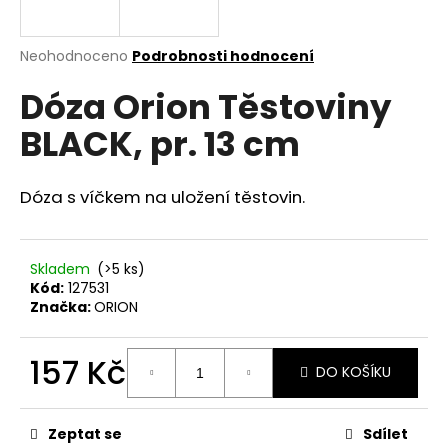
a
j
Průměrné
Neohodnoceno
Podrobnosti hodnocení
í
hodnocení
Dóza Orion Těstoviny
produktu
t
je
?
BLACK, pr. 13 cm
0,0
z
5
hvězdiček.
Dóza s víčkem na uložení těstovin.
HLEDAT
Skladem
(>5 ks)
Kód:
127531
Značka:
ORION
D
o
p
157 Kč
DO KOŠÍKU
o
Měrná
r
cena:
u
Zeptat se
Sdílet