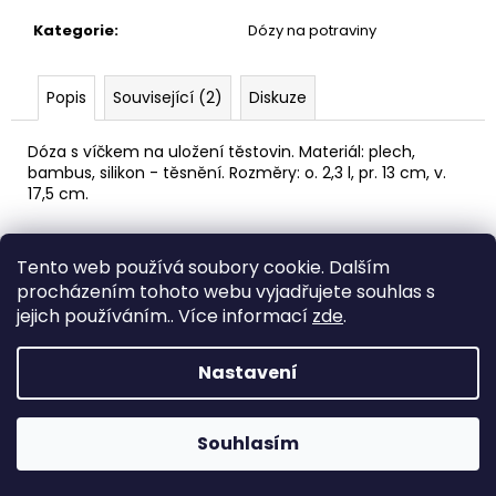
č
u
Kategorie
:
Dózy na potraviny
j
e
m
Popis
Související (2)
Diskuze
e
Dóza s víčkem na uložení těstovin. Materiál: plech,
bambus, silikon - těsnění. Rozměry: o. 2,3 l, pr. 13 cm, v.
DĚTSKÁ
17,5 cm.
LÁHEV
NA
Z
PITÍ
KIDS
Tento web používá soubory cookie. Dalším
á
Medic Czech
FUN
procházením tohoto webu vyjadřujete souhlas s
p
119
jejich používáním.. Více informací
zde
.
a
Kč
Vytvořil Shoptet
t
Nastavení
í
Copyright 2026
eshop STEUBER
. Všechna práva
vyhrazena.
Souhlasím