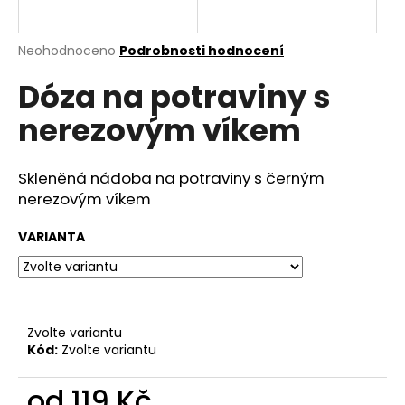
a
j
Průměrné
Neohodnoceno
Podrobnosti hodnocení
í
hodnocení
Dóza na potraviny s
produktu
t
je
?
nerezovým víkem
0,0
z
5
hvězdiček.
Skleněná nádoba na potraviny s černým
nerezovým víkem
HLEDAT
VARIANTA
D
o
p
Zvolte variantu
o
Kód:
Zvolte variantu
r
u
od
119 Kč