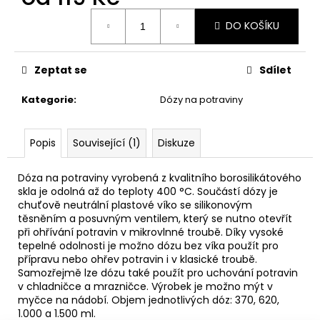
č
Měrná
u
DO KOŠÍKU
cena:
j
e
m
Zeptat se
Sdílet
e
Kategorie
:
Dózy na potraviny
DĚTSKÁ
LÁHEV
Popis
Související (1)
Diskuze
NA
PITÍ
KIDS
Dóza na potraviny vyrobená z kvalitního borosilikátového
FUN
skla je odolná až do teploty 400 °C. Součástí dózy je
119
chuťově neutrální plastové víko se silikonovým
Kč
těsněním a posuvným ventilem, který se nutno otevřít
při ohřívání potravin v mikrovlnné troubě. Díky vysoké
tepelné odolnosti je možno dózu bez víka použít pro
přípravu nebo ohřev potravin i v klasické troubě.
Samozřejmě lze dózu také použít pro uchování potravin
v chladničce a mrazničce. Výrobek je možno mýt v
myčce na nádobí. Objem jednotlivých dóz: 370, 620,
1.000 a 1.500 ml.