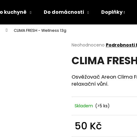
o kuchyně
Do domácnosti
Doplňky s LED
CLIMA FRESH - Wellness 13g
Co potřebujete najít?
Průměrné
Neohodnoceno
Podrobnosti
hodnocení
CLIMA FRESH
produktu
HLEDAT
je
0,0
z
Osvěžovač Areon Clima Fr
5
Doporučujeme
relaxační vůní.
hvězdiček.
Skladem
(>5 ks)
50 Kč
DĚTSKÁ LÁHEV NA PITÍ KIDS FUN
PÁNEVNÍ PROLOŽ
Měrná