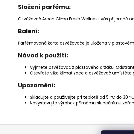
Složení parfému:
Osvěžovač Areon Clima Fresh Wellness vás příjemně nal
Balení:
Parfémovaná karta osvěžovače je uložena v plastovém
Návod k
použití:
Vyjměte osvěžovač z plastového držáku. Odstraňt
Otevřete víko klimatizace a osvěžovač umístěte př
Upozornění:
Skladujte a používejte při teplotě od 5 °C do 30 °C
Nevystavujte výrobek přímému slunečnímu zářen
Z