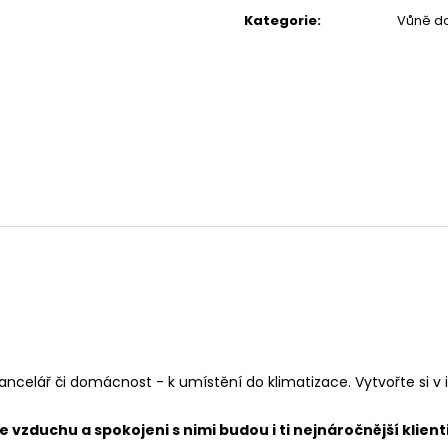
cena:
119 Kč
67 Kč
Kategorie
:
Vůně do
ncelář či domácnost - k umístění do klimatizace. Vytvořte si v
 vzduchu a spokojeni s nimi budou i ti nejnáročnější klient