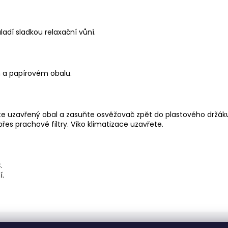
adí sladkou relaxační vůní.
 a papírovém obalu.
e uzavřený obal a zasuňte osvěžovač zpět do plastového držáku
es prachové filtry. Víko klimatizace uzavřete.
.
í.