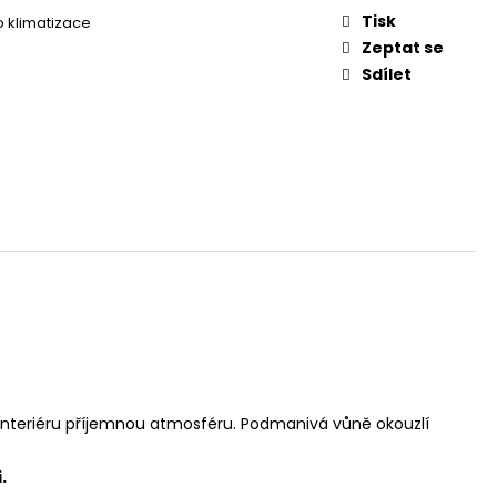
Tisk
 klimatizace
Zeptat se
Sdílet
 interiéru příjemnou atmosféru. Podmanivá vůně okouzlí
i.