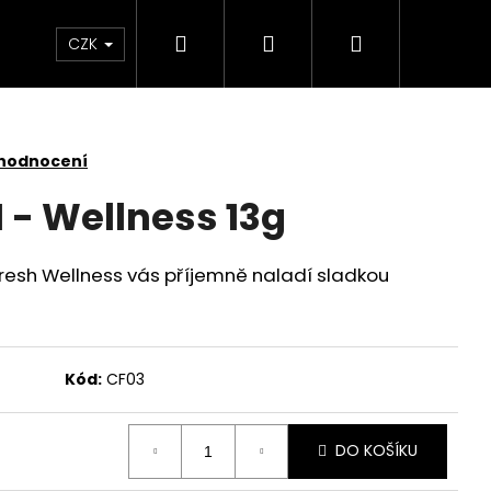
Hledat
Přihlášení
Nákupní
 světlem
Zdraví
Výprodej skladových zás
CZK
košík
 hodnocení
 - Wellness 13g
esh Wellness vás příjemně naladí sladkou
Kód:
CF03
DO KOŠÍKU
KY SADA 3 KUSY