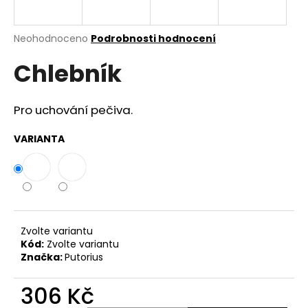
a
j
Průměrné
Neohodnoceno
Podrobnosti hodnocení
í
hodnocení
Chlebník
produktu
t
je
?
0,0
z
Pro uchování pečiva.
5
hvězdiček.
VARIANTA
HLEDAT
D
Zvolte variantu
o
Kód:
Zvolte variantu
p
Značka:
Putorius
o
r
306 Kč
u