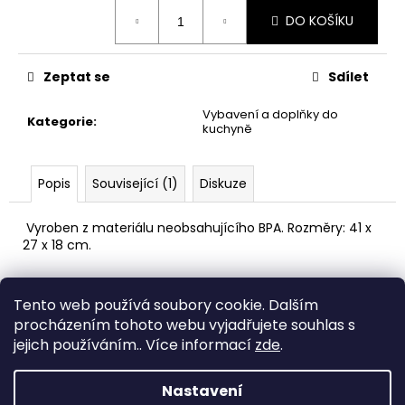
č
Měrná
u
DO KOŠÍKU
cena:
j
e
Zeptat se
Sdílet
m
e
Vybavení a doplňky do
Kategorie
:
kuchyně
AREON
PERFUME
Popis
Související (1)
Diskuze
-
BLACK
CRYSTAL
Vyroben z materiálu neobsahujícího BPA. Rozměry: 41 x
35ML
27 x 18 cm.
91
Kč
Z
Tento web používá soubory cookie. Dalším
á
Medic Czech
procházením tohoto webu vyjadřujete souhlas s
p
jejich používáním.. Více informací
zde
.
a
Vytvořil Shoptet
t
Nastavení
Copyright 2026
eshop STEUBER
. Všechna práva