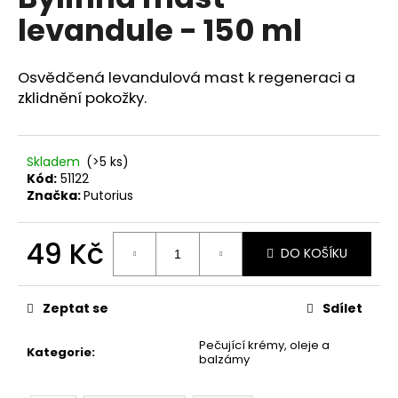
je
a
levandule - 150 ml
0,0
z
j
5
í
hvězdiček.
Osvědčená levandulová mast k regeneraci a
t
zklidnění pokožky.
?
Skladem
(>5 ks)
Kód:
51122
Značka:
Putorius
HLEDAT
49 Kč
DO KOŠÍKU
Měrná
D
cena:
o
Zeptat se
Sdílet
p
o
Pečující krémy, oleje a
Kategorie
:
r
balzámy
u