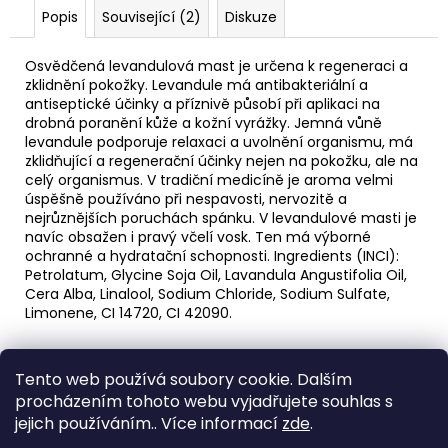
č
Popis
Související (2)
Diskuze
u
j
e
Osvědčená levandulová mast je určena k regeneraci a
zklidnění pokožky. Levandule má antibakteriální a
m
antiseptické účinky a příznivě působí při aplikaci na
e
drobná poranění kůže a kožní vyrážky. Jemná vůně
levandule podporuje relaxaci a uvolnění organismu, má
zklidňující a regenerační účinky nejen na pokožku, ale na
PÁNEVNÍ
celý organismus. V tradiční medicíně je aroma velmi
PROLOŽKY
úspěšně používáno při nespavosti, nervozitě a
SADA
nejrůznějších poruchách spánku. V levandulové masti je
3
navíc obsažen i pravý včelí vosk. Ten má výborné
KUSY
ochranné a hydratační schopnosti. Ingredients (INCI):
67
Petrolatum, Glycine Soja Oil, Lavandula Angustifolia Oil,
Kč
Cera Alba, Linalool, Sodium Chloride, Sodium Sulfate,
Limonene, CI 14720, CI 42090.
Z
Tento web používá soubory cookie. Dalším
á
Medic Czech
procházením tohoto webu vyjadřujete souhlas s
p
jejich používáním.. Více informací
zde
.
a