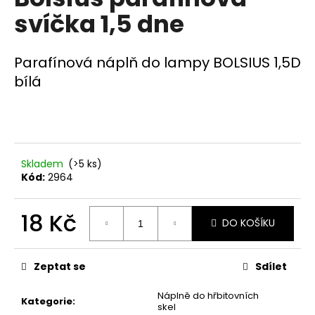
je
a
svíčka 1,5 dne
0,0
z
j
5
í
hvězdiček.
Parafínová náplň do lampy BOLSIUS 1,5D
t
bílá
?
HLEDAT
Skladem
(>5 ks)
Kód:
2964
18 Kč
D
DO KOŠÍKU
o
Měrná
p
cena:
Zeptat se
Sdílet
o
r
Náplně do hřbitovních
u
Kategorie
:
skel