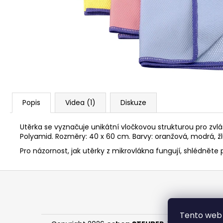
119 Kč
Popis
Videa (1)
Diskuze
Utěrka se vyznačuje unikátní vločkovou strukturou pro zvlá
Polyamid. Rozměry: 40 x 60 cm. Barvy: oranžová, modrá, žl
Pro názornost, jak utěrky z mikrovlákna fungují, shlédněte 
Z
á
p
a
Tento web 