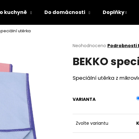
o kuchyně
Do domácnosti
Doplňky s LED
peciální utěrka
Co potřebujete najít?
Průměrné
Neohodnoceno
Podrobnosti
hodnocení
BEKKO speci
produktu
HLEDAT
je
0,0
z
Speciální utěrka z mikrovl
5
Doporučujeme
hvězdiček.
VARIANTA
Zvolte variantu
K
PÁNEVNÍ PROLOŽKY SADA 3 KUSY
LÁHEV NA PITÍ 