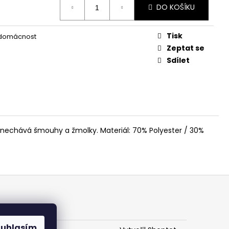
L
DO KOŠÍKU
Tisk
 domácnost
Zeptat se
Sdílet
ezanechává šmouhy a žmolky. Materiál: 70% Polyester / 30%
ouhlasím