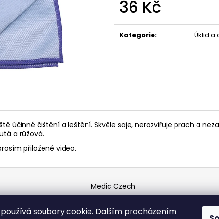
POUZDRU 1000M
36 Kč
67 Kč
219 Kč
Měrná
cena:
Kategorie
:
Úklid a
ště účinné čištění a leštění. Skvěle saje, nerozviřuje prach a n
utá a růžová.
prosím přiložené video.
Medic Czech
používá soubory cookie. Dalším procházením
S