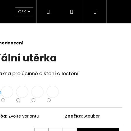
Hledat
Přihlášení
Nákupní
 světlem
Zdraví
Výprodej skladových zás
CZK
košík
 hodnocení
ální utěrka
ákna pro účinné čištění a leštění.
ód:
Zvolte variantu
Značka:
Steuber
SKLENĚNÁ V OCHRANNÉM