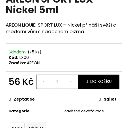
je
a
Nickel 5ml
0,0
z
j
5
í
hvězdiček.
AREON LIQUID SPORT LUX – Nickel přináší svěží a
t
moderní vůni s nádechem pižma.
?
Skladem
(>5 ks)
Kód:
LX06
Značka:
AREON
HLEDAT
56 Kč
DO KOŠÍKU
Měrná
D
cena:
o
Zeptat se
Sdílet
p
o
Kategorie
:
Závěsné osvěžovače
r
u