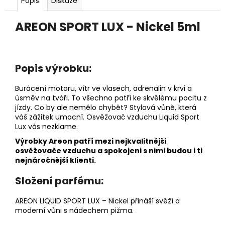
č
Popis
Diskuze
u
j
AREON SPORT LUX - Nickel 5ml
e
m
e
Popis výrobku:
PÁNEVNÍ
Burácení motoru, vítr ve vlasech, adrenalin v krvi a
PROLOŽKY
úsměv na tváři. To všechno patří ke skvělému pocitu z
SADA
jízdy. Co by ale nemělo chybět? Stylová vůně, která
3
váš zážitek umocní. Osvěžovač vzduchu Liquid Sport
KUSY
Lux vás nezklame.
67
Výrobky Areon patří mezi nejkvalitnější
Kč
osvěžovače vzduchu a spokojeni s nimi budou i ti
nejnáročnější klienti.
Složení parfému:
AREON LIQUID SPORT LUX – Nickel přináší svěží a
moderní vůni s nádechem pižma.