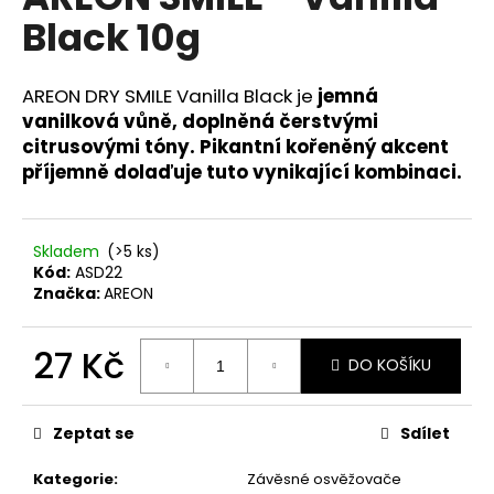
je
a
Black 10g
0,0
z
j
5
í
hvězdiček.
AREON DRY SMILE
Vanilla Black je
jemná
t
vanilková vůně, doplněná čerstvými
?
citrusovými tóny. Pikantní kořeněný akcent
příjemně dolaďuje tuto vynikající kombinaci.
Skladem
(>5 ks)
HLEDAT
Kód:
ASD22
Značka:
AREON
D
27 Kč
DO KOŠÍKU
o
Měrná
p
cena:
o
Zeptat se
Sdílet
r
u
Kategorie
:
Závěsné osvěžovače