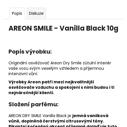
č
u
j
Popis
Diskuze
e
m
AREON SMILE - Vanilla Black 10g
e
LÁHEV
Popis výrobku:
NA
PITÍ
SKLENĚNÁ
Originální osvěžovač Areon Dry Smile zútulní interiér
V
vaše vozu svým veselým vzhledem a příjemnou
OCHRANNÉM
intenzivní vůní.
POUZDRU
1000ML
Výrobky Areon patří mezi nejkvalitnější
osvěžovače vzduchu a spokojeni s nimi budou i ti
219
nejnáročnější klienti.
Kč
Složení parfému:
AREON DRY SMILE
Vanilla Black je
jemná vanilková
vůně, doplněná čerstvými citrusovými tóny.
Pikantní kořeněný akcent příjemně dolaďuje tuto