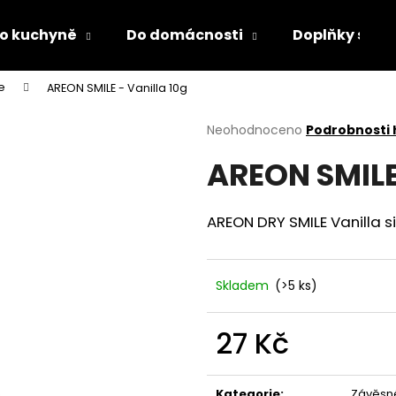
o kuchyně
Do domácnosti
Doplňky s LED
e
AREON SMILE - Vanilla 10g
Co potřebujete najít?
Průměrné
Neohodnoceno
Podrobnosti
hodnocení
AREON SMILE 
produktu
HLEDAT
je
0,0
z
AREON DRY SMILE Vanilla si
5
Doporučujeme
hvězdiček.
Skladem
(>5 ks)
27 Kč
Měrná
DĚTSKÁ LÁHEV NA PITÍ KIDS FUN
PÁNEVNÍ PROLOŽ
cena:
Kategorie
:
Závěsn