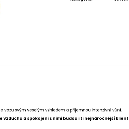
119 Kč
67 Kč
vaše vozu svým veselým vzhledem a příjemnou intenzivní vůní.
vzduchu a spokojeni s nimi budou i ti nejnáročnější klienti