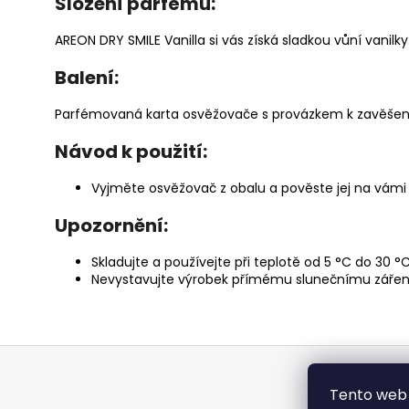
Složení parfému:
AREON DRY SMILE Vanilla si vás získá sladkou vůní vanilky
Balení:
Parfémovaná karta osvěžovače s provázkem k zavěšení
Návod k použití:
Vyjměte osvěžovač z obalu a pověste jej na vámi v
Upozornění:
Skladujte a používejte při teplotě od 5 °C do 30 °C
Nevystavujte výrobek přímému slunečnímu zářen
Z
á
Tento web 
p