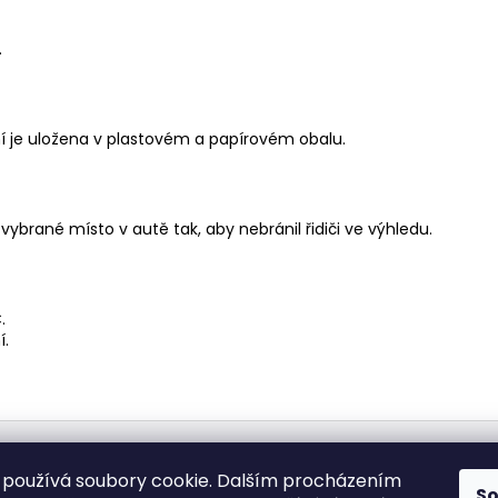
.
 je uložena v plastovém a papírovém obalu.
ybrané místo v autě tak, aby nebránil řidiči ve výhledu.
.
í.
Medic Czech
používá soubory cookie. Dalším procházením
S