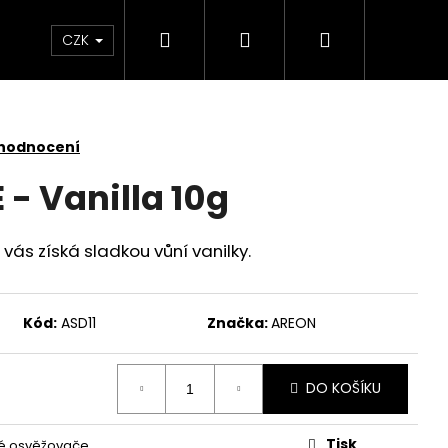
Hledat
Přihlášení
Nákupní
 světlem
Zdraví
Výprodej skladových zás
CZK
košík
 hodnocení
- Vanilla 10g
 vás získá sladkou vůní vanilky.
Kód:
ASD11
Značka:
AREON
DO KOŠÍKU
KY SADA 3 KUSY
Tisk
é osvěžovače