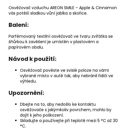
Osvěžovač vzduchu AREON SMILE – Apple & Cinnamon
vás potěší sladkou vůní jablka a skořice.
Balení:
Parfémovaný textilní osvěžovač ve tvaru zvířátka se
šňůrkou k zavěšení je umístěn v plastovém a
papírovém obalu.
Návod k použití:
Osvěžovač pověste ve svislé poloze na vámi
vybrané místo v autě tak, aby nebránil řidiči ve
výhledu.
Upozornění:
Dbejte na to, aby nedošlo ke kontaktu
osvěžovače s jakýmkoliv povrchem, mohlo by
dojít k jeho poškození.
Skladujte a používejte při teplotě mezi 5 °C až 30
°C.