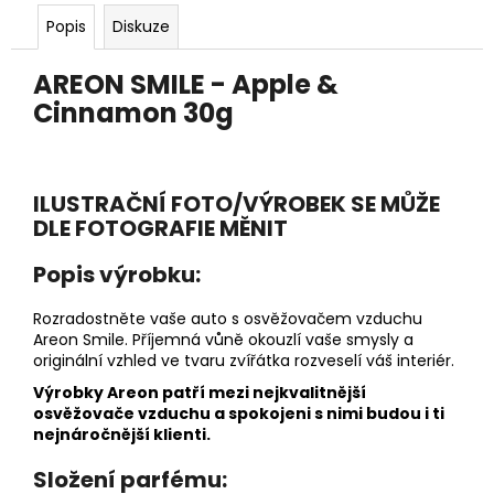
č
u
Popis
Diskuze
j
e
AREON SMILE - Apple &
m
Cinnamon 30g
e
DĚTSKÁ
ILUSTRAČNÍ FOTO/VÝROBEK SE MŮŽE
LÁHEV
DLE FOTOGRAFIE MĚNIT
NA
PITÍ
KIDS
Popis výrobku:
FUN
119
Rozradostněte vaše auto s osvěžovačem vzduchu
Kč
Areon Smile. Příjemná vůně okouzlí vaše smysly a
originální vzhled ve tvaru zvířátka rozveselí váš interiér.
Výrobky Areon patří mezi nejkvalitnější
osvěžovače vzduchu a spokojeni s nimi budou i ti
nejnáročnější klienti.
Složení parfému: