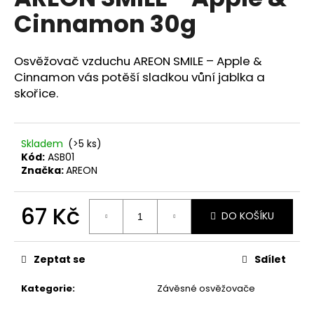
je
a
Cinnamon 30g
0,0
z
j
5
í
hvězdiček.
Osvěžovač vzduchu AREON SMILE – Apple &
t
Cinnamon vás potěší sladkou vůní jablka a
?
skořice.
Skladem
(>5 ks)
Kód:
ASB01
HLEDAT
Značka:
AREON
67 Kč
DO KOŠÍKU
D
Měrná
o
cena:
p
Zeptat se
Sdílet
o
r
Kategorie
:
Závěsné osvěžovače
u