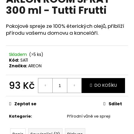
je
a
300 ml - Tutti Frutti
0,0
z
j
5
í
hvězdiček.
Pokojové spreje ze 100% éterických olejů, přiblíží
t
přírodu vašemu domovu a kanceláři.
?
Skladem
(>5 ks)
Kód:
SA11
Značka:
AREON
HLEDAT
93 Kč
DO KOŠÍKU
Měrná
D
cena:
o
Zeptat se
Sdílet
p
o
Kategorie
:
Přírodní vůně ve spreji
r
u