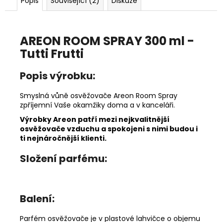
č
Popis
Související (2)
Diskuze
u
j
e
AREON ROOM SPRAY 300 ml -
m
Tutti Frutti
e
Popis výrobku:
AREON
PERFUME
Smyslná vůně osvěžovače Areon Room Spray
-
zpříjemní Vaše okamžiky doma a v kanceláři.
BLACK
CRYSTAL
Výrobky Areon patří mezi nejkvalitnější
35ML
osvěžovače vzduchu a spokojeni s nimi budou i
ti nejnáročnější klienti.
91
Kč
Složení parfému:
Balení:
Parfém osvěžovače je v plastové lahvičce o objemu