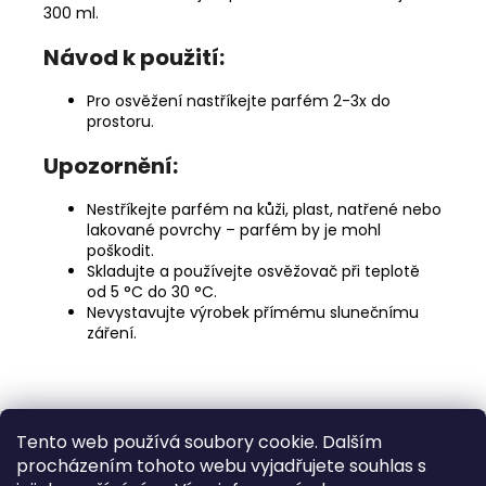
300 ml.
Návod k použití:
Pro osvěžení nastříkejte parfém 2-3x do
prostoru.
Upozornění:
Nestříkejte parfém na kůži, plast, natřené nebo
lakované povrchy – parfém by je mohl
poškodit.
Skladujte a používejte osvěžovač při teplotě
od 5 °C do 30 °C.
Nevystavujte výrobek přímému slunečnímu
záření.
Z
Tento web používá soubory cookie. Dalším
á
Medic Czech
procházením tohoto webu vyjadřujete souhlas s
p