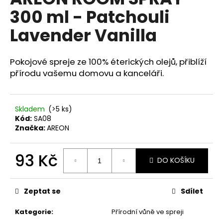
je
a
300 ml - Patchouli
0,0
z
j
Lavender Vanilla
5
í
hvězdiček.
t
Pokojové spreje ze 100% éterických olejů, přiblíží
?
přírodu vašemu domovu a kanceláři.
Skladem
(>5 ks)
HLEDAT
Kód:
SA08
Značka:
AREON
93 Kč
D
DO KOŠÍKU
o
Měrná
p
cena:
o
Zeptat se
Sdílet
r
u
Kategorie
:
Přírodní vůně ve spreji