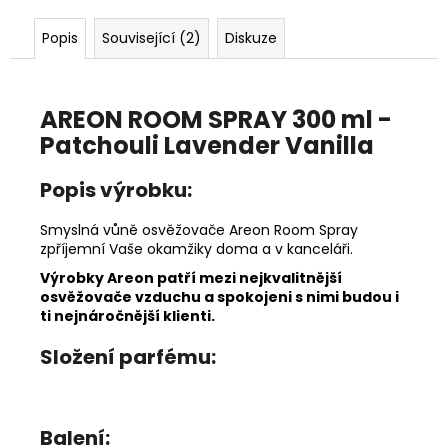
č
u
Popis
Související (2)
Diskuze
j
e
m
e
AREON ROOM SPRAY 300 ml -
Patchouli Lavender Vanilla
DĚTSKÁ
Popis výrobku:
LÁHEV
NA
PITÍ
Smyslná vůně osvěžovače Areon Room Spray
KIDS
zpříjemní Vaše okamžiky doma a v kanceláři.
FUN
Výrobky Areon patří mezi nejkvalitnější
119
osvěžovače vzduchu a spokojeni s nimi budou i
Kč
ti nejnáročnější klienti.
Složení parfému:
Balení: