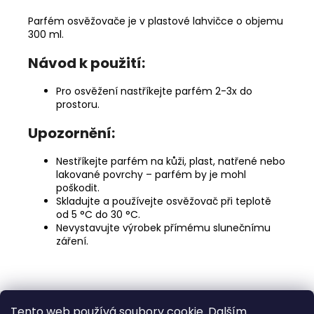
Parfém osvěžovače je v plastové lahvičce o objemu
300 ml.
Návod k použití:
Pro osvěžení nastříkejte parfém 2-3x do
prostoru.
Upozornění:
Nestříkejte parfém na kůži, plast, natřené nebo
lakované povrchy – parfém by je mohl
poškodit.
Skladujte a používejte osvěžovač při teplotě
od 5 °C do 30 °C.
Nevystavujte výrobek přímému slunečnímu
záření.
Z
Tento web používá soubory cookie. Dalším