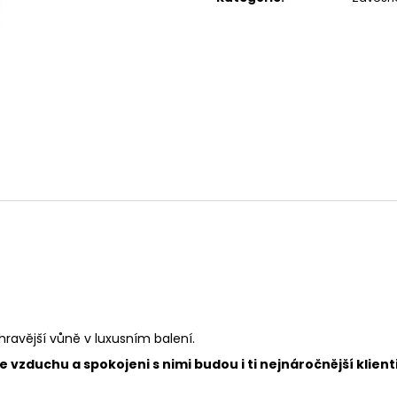
119 Kč
67 Kč
ravější vůně v luxusním balení.
vzduchu a spokojeni s nimi budou i ti nejnáročnější klienti