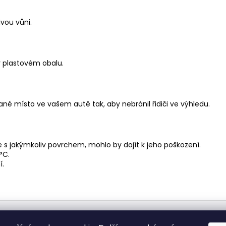
ivou vůni.
 plastovém obalu.
né místo ve vašem autě tak, aby nebránil řidiči ve výhledu.
 s jakýmkoliv povrchem, mohlo by dojít k jeho poškození.
°C.
í.
Medic Czech