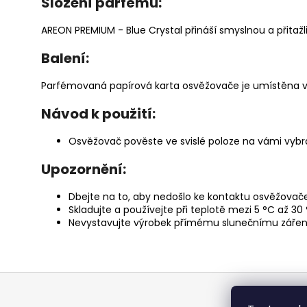
Složení parfému:
AREON PREMIUM - Blue Crystal přináší smyslnou a přitažl
Balení:
Parfémovaná papírová karta osvěžovače je umístěna v
Návod k použití:
Osvěžovač pověste ve svislé poloze na vámi vybra
Upozornění:
Dbejte na to, aby nedošlo ke kontaktu osvěžovače
Skladujte a používejte při teplotě mezi 5 °C až 30 
Nevystavujte výrobek přímému slunečnímu zářen
Z
á