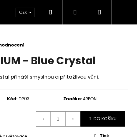
Hledat
Přihlášení
Nákupní
 světlem
Zdraví
Výprodej skladových zás
CZK
košík
 hodnocení
UM - Blue Crystal
tal přináší smyslnou a přitažlivou vůni.
Kód:
DP03
Značka:
AREON
DO KOŠÍKU
KY SADA 3 KUSY
Tisk
é osvěžovače