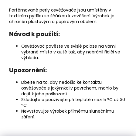
Parfémované perly osvěžovače jsou umístěny v
textilním pytlíku se šňůrkou k zavěšení. Výrobek je
chráněn plastovým a papírovým obalem.
Návod k použití:
Osvěžovač pověste ve svislé poloze na vámi
vybrané místo v autě tak, aby nebránil řidiči ve
výhledu.
Upozornění:
Dbejte na to, aby nedošlo ke kontaktu
osvěžovače s jakýmkoliv povrchem, mohlo by
dojít k jeho poškození.
Skladujte a používejte při teplotě mezi 5 °C až 30
°C.
Nevystavujte výrobek přímému slunečnímu
záření.