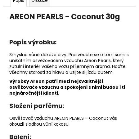
č
Popis
Diskuze
u
j
AREON PEARLS - Coconut 30g
e
m
e
Popis výrobku:
PÁNEVNÍ
Smyslná vůně dokáže divy. Přesvědčte se o tom sami s
PROLOŽKY
unikátním osvěžovačem vzduchu Areon Pearls, který
SADA
zútulní interiér vašeho vozu příjemným aroma. Hoďte
3
všechny starosti za hlavu a užijte si jízdu autem.
KUSY
Výrobky Areon patří mezi nejkvalitnější
67
osvěžovače vzduchu a spokojeni s nimi budou i ti
Kč
nejnáročnější klienti.
Složení parfému:
Osvěžovač vzduchu AREON PEARLS – Coconut vás
okouzlí sladkou vůní kokosu.
Balení: