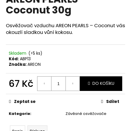
je
a
Coconut 30g
0,0
z
j
5
í
hvězdiček.
Osvěžovač vzduchu AREON PEARLS – Coconut vás
t
okouzlí sladkou vůní kokosu.
?
Skladem
(>5 ks)
Kód:
ABP13
Značka:
AREON
HLEDAT
67 Kč
DO KOŠÍKU
Měrná
D
cena:
o
Zeptat se
Sdílet
p
o
Kategorie
:
Závěsné osvěžovače
r
u