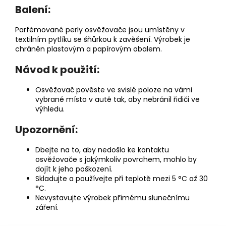
Balení:
Parfémované perly osvěžovače jsou umístěny v
textilním pytlíku se šňůrkou k zavěšení. Výrobek je
chráněn plastovým a papírovým obalem.
Návod k použití:
Osvěžovač pověste ve svislé poloze na vámi
vybrané místo v autě tak, aby nebránil řidiči ve
výhledu.
Upozornění:
Dbejte na to, aby nedošlo ke kontaktu
osvěžovače s jakýmkoliv povrchem, mohlo by
dojít k jeho poškození.
Skladujte a používejte při teplotě mezi 5 °C až 30
°C.
Nevystavujte výrobek přímému slunečnímu
záření.