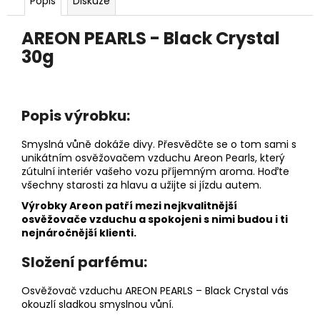
č
Popis
Diskuze
u
j
AREON PEARLS - Black Crystal
e
30g
m
e
Popis výrobku:
PÁNEVNÍ
PROLOŽKY
Smyslná vůně dokáže divy. Přesvědčte se o tom sami s
SADA
3
unikátním osvěžovačem vzduchu Areon Pearls, který
KUSY
zútulní interiér vašeho vozu příjemným aroma. Hoďte
všechny starosti za hlavu a užijte si jízdu autem.
67
Kč
Výrobky Areon patří mezi nejkvalitnější
osvěžovače vzduchu a spokojeni s nimi budou i ti
nejnáročnější klienti.
Složení parfému:
Osvěžovač vzduchu AREON PEARLS – Black Crystal vás
okouzlí sladkou smyslnou vůní.