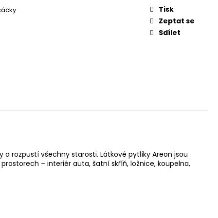
Tisk
sáčky
Zeptat se
Sdílet
rozpustí všechny starosti. Látkové pytlíky Areon jsou
torech – interiér auta, šatní skříň, ložnice, koupelna,