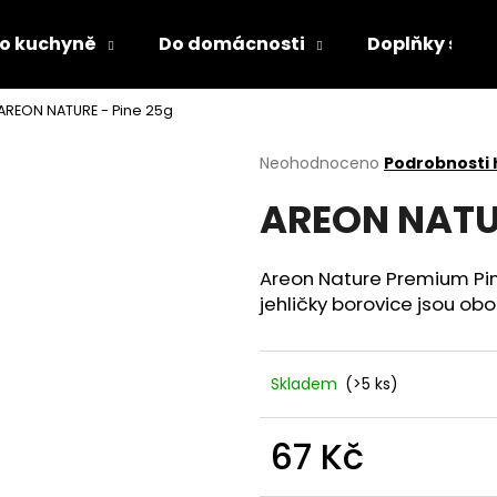
o kuchyně
Do domácnosti
Doplňky s LED
AREON NATURE - Pine 25g
Co potřebujete najít?
Průměrné
Neohodnoceno
Podrobnosti
hodnocení
AREON NATUR
produktu
HLEDAT
je
0,0
z
Areon Nature Premium Pine
5
Doporučujeme
jehličky borovice jsou ob
hvězdiček.
Skladem
(>5 ks)
67 Kč
DĚTSKÁ LÁHEV NA PITÍ KIDS FUN
PÁNEVNÍ PROLOŽ
Měrná