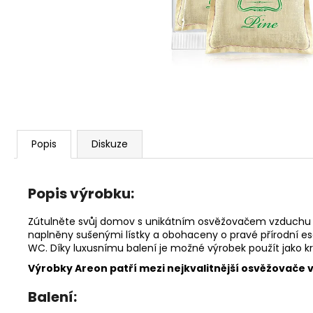
91 Kč
Popis
Diskuze
Popis výrobku:
Zútulněte svůj domov s unikátním osvěžovačem vzduchu Ar
naplněny sušenými lístky a obohaceny o pravé přírodní ese
WC. Díky luxusnímu balení je možné výrobek použít jako k
Výrobky Areon patří mezi nejkvalitnější osvěžovače vz
Balení: