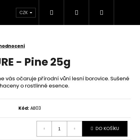
Hledat
Přihlášení
Nákupní
 světlem
Zdraví
Výprodej skladových zás
CZK
košík
 hodnocení
E - Pine 25g
 vás očaruje přírodní vůní lesní borovice. Sušené
ohaceny o rostlinné esence.
Kód:
AB03
DO KOŠÍKU
KY SADA 3 KUSY