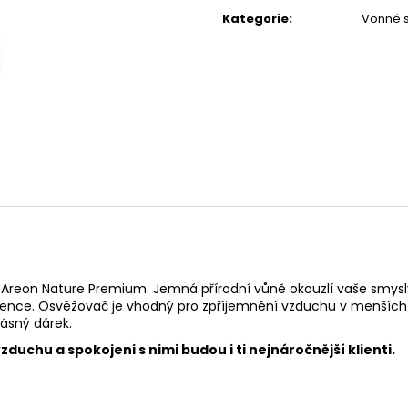
cena:
119 Kč
67 Kč
Kategorie
:
Vonné 
eon Nature Premium. Jemná přírodní vůně okouzlí vaše smysly a 
nce. Osvěžovač je vhodný pro zpříjemnění vzduchu v menších pros
rásný dárek.
duchu a spokojeni s nimi budou i ti nejnáročnější klienti.