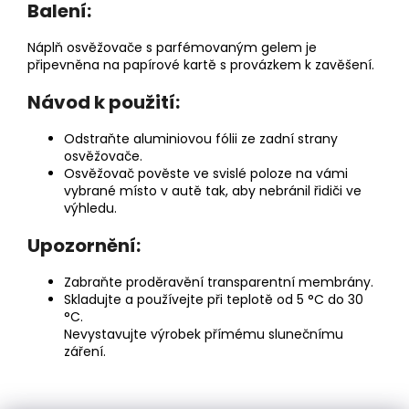
Balení:
Náplň osvěžovače s parfémovaným gelem je
připevněna na papírové kartě s provázkem k zavěšení.
Návod k použití:
Odstraňte aluminiovou fólii ze zadní strany
osvěžovače.
Osvěžovač pověste ve svislé poloze na vámi
vybrané místo v autě tak, aby nebránil řidiči ve
výhledu.
Upozornění:
Zabraňte proděravění transparentní membrány.
Skladujte a používejte při teplotě od 5 °C do 30
°C.
Nevystavujte výrobek přímému slunečnímu
záření.