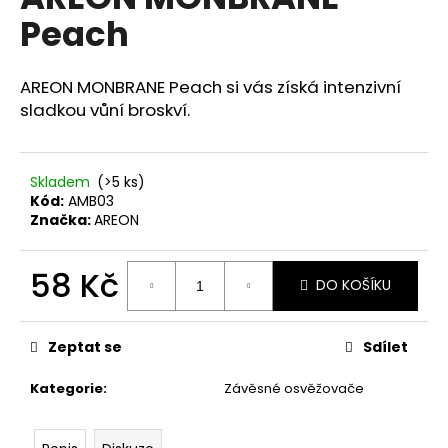
je
a
Peach
0,0
z
j
5
í
hvězdiček.
AREON MONBRANE Peach si vás získá intenzivní
t
sladkou vůní broskví.
?
Skladem
(>5 ks)
Kód:
AMB03
Značka:
AREON
HLEDAT
58 Kč
DO KOŠÍKU
Měrná
D
cena:
o
Zeptat se
Sdílet
p
o
Kategorie
:
Závěsné osvěžovače
r
u