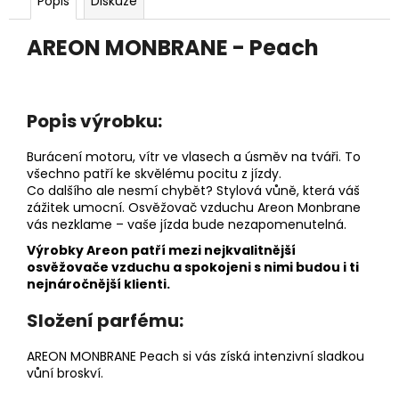
č
Popis
Diskuze
u
j
AREON MONBRANE - Peach
e
m
e
Popis výrobku:
AREON
Burácení motoru, vítr ve vlasech a úsměv na tváři. To
PERFUME
všechno patří ke skvělému pocitu z jízdy.
-
Co dalšího ale nesmí chybět? Stylová vůně, která váš
BLACK
zážitek umocní. Osvěžovač vzduchu Areon Monbrane
CRYSTAL
vás nezklame – vaše jízda bude nezapomenutelná.
35ML
Výrobky Areon patří mezi nejkvalitnější
91
Kč
osvěžovače vzduchu a spokojeni s nimi budou i ti
nejnáročnější klienti.
Složení parfému:
AREON MONBRANE Peach si vás získá intenzivní sladkou
vůní broskví.