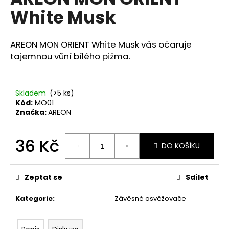
je
a
White Musk
0,0
z
j
5
í
hvězdiček.
AREON MON ORIENT White Musk vás očaruje
t
tajemnou vůní bílého pižma.
?
Skladem
(>5 ks)
Kód:
MO01
Značka:
AREON
HLEDAT
36 Kč
DO KOŠÍKU
Měrná
D
cena:
o
Zeptat se
Sdílet
p
o
Kategorie
:
Závěsné osvěžovače
r
u