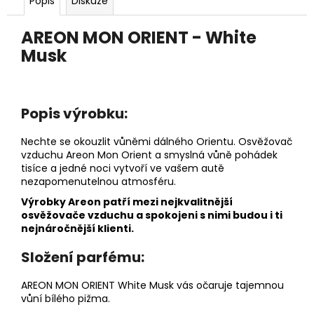
č
Popis
Diskuze
u
j
AREON MON ORIENT - White
e
Musk
m
e
Popis výrobku:
AREON
GEL
Nechte se okouzlit vůněmi dálného Orientu. Osvěžovač
CAN
SPORT
vzduchu Areon Mon Orient a smyslná vůně pohádek
LUX
tisíce a jedné noci vytvoří ve vašem autě
-
nezapomenutelnou atmosféru.
PLATINUM
Výrobky Areon patří mezi nejkvalitnější
80G
osvěžovače vzduchu a spokojeni s nimi budou i ti
120
nejnáročnější klienti.
Kč
Složení parfému:
AREON MON ORIENT White Musk vás očaruje tajemnou
vůní bílého pižma.