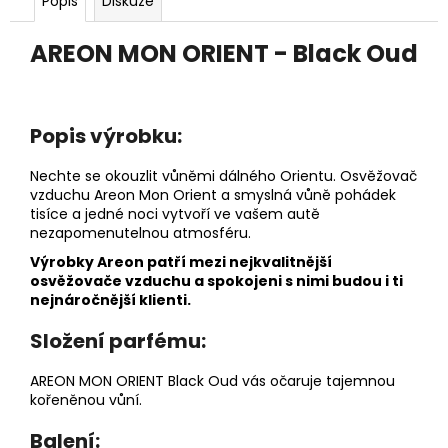
č
Popis
Diskuze
u
j
AREON MON ORIENT - Black Oud
e
m
e
Popis výrobku:
DĚTSKÁ
Nechte se okouzlit vůněmi dálného Orientu. Osvěžovač
LÁHEV
vzduchu Areon Mon Orient a smyslná vůně pohádek
NA
tisíce a jedné noci vytvoří ve vašem autě
PITÍ
nezapomenutelnou atmosféru.
KIDS
FUN
Výrobky Areon patří mezi nejkvalitnější
osvěžovače vzduchu a spokojeni s nimi budou i ti
119
Kč
nejnáročnější klienti.
Složení parfému:
AREON MON ORIENT Black Oud vás očaruje tajemnou
kořeněnou vůní.
Balení: