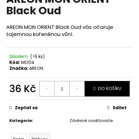
je
a
Black Oud
0,0
z
j
5
í
hvězdiček.
AREON MON ORIENT Black Oud vás očaruje
t
tajemnou kořeněnou vůní.
?
Skladem
(>5 ks)
Kód:
MO04
Značka:
AREON
HLEDAT
36 Kč
DO KOŠÍKU
Měrná
D
cena:
o
Zeptat se
Sdílet
p
o
Kategorie
:
Závěsné osvěžovače
r
u