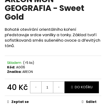
je
a
GEOGRAFIA - Sweet
0,0
z
j
Gold
5
í
hvězdiček.
t
Bohaté otevírání orientálního koření
?
představuje srdce vanilky a tonky. Základ tvoří
sofistikovaná směs sušeného ovoce a dřevitých
tónů.
HLEDAT
Skladem
(>5 ks)
Kód:
AG06
Značka:
AREON
D
o
40 Kč
p
DO KOŠÍKU
o
Měrná
r
cena:
u
Zeptat se
Sdílet