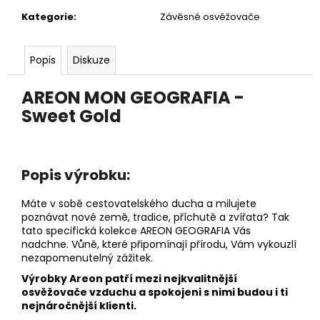
č
u
Kategorie
:
Závěsné osvěžovače
j
e
Popis
Diskuze
m
e
AREON MON GEOGRAFIA -
Sweet Gold
DĚTSKÁ
LÁHEV
NA
PITÍ
KIDS
Popis výrobku:
FUN
119
Máte v sobě cestovatelského ducha a milujete
Kč
poznávat nové země, tradice, příchutě a zvířata? Tak
tato specifická kolekce AREON GEOGRAFIA Vás
nadchne. Vůně, které připomínají přírodu, Vám vykouzlí
nezapomenutelný zážitek.
Výrobky Areon patří mezi nejkvalitnější
osvěžovače vzduchu a spokojeni s nimi budou i ti
nejnáročnější klienti.