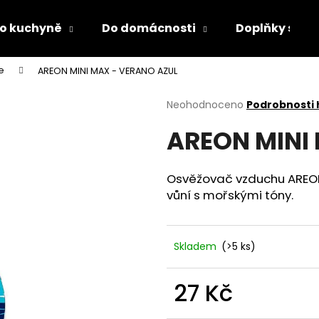
o kuchyně
Do domácnosti
Doplňky s LED
e
AREON MINI MAX - VERANO AZUL
Co potřebujete najít?
Průměrné
Neohodnoceno
Podrobnosti
hodnocení
AREON MINI
produktu
HLEDAT
je
0,0
z
Osvěžovač vzduchu AREON 
5
Doporučujeme
vůní s mořskými tóny.
hvězdiček.
Skladem
(>5 ks)
27 Kč
PÁNEVNÍ PROLOŽKY SADA 3 KUSY
LÁHEV NA PITÍ 
Měrná