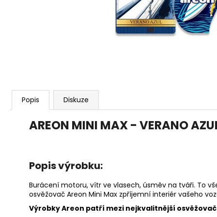
119 Kč
Popis
Diskuze
AREON MINI MAX - VERANO AZU
Popis výrobku:
Burácení motoru, vítr ve vlasech, úsměv na tváři. To vš
osvěžovač Areon Mini Max zpříjemní interiér vašeho v
Výrobky Areon patří mezi nejkvalitnější osvěžovače 