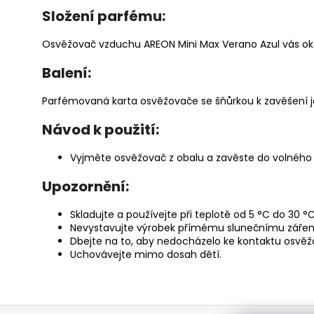
Složení parfému:
Osvěžovač vzduchu AREON Mini Max Verano Azul vás oko
Balení:
Parfémovaná karta osvěžovače se šňůrkou k zavěšení 
Návod k použití:
Vyjměte osvěžovač z obalu a zavěste do volného 
Upozornění:
Skladujte a používejte při teplotě od 5 °C do 30 °C
Nevystavujte výrobek přímému slunečnímu zářen
Dbejte na to, aby nedocházelo ke kontaktu osvěžo
Uchovávejte mimo dosah dětí.
Z