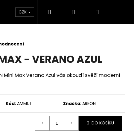
Hledat
Přihlášení
Nákupní
 světlem
Zdraví
Výprodej skladových zás
CZK
košík
 hodnocení
 MAX - VERANO AZUL
Mini Max Verano Azul vás okouzlí svěží moderní
Kód:
AMM01
Značka:
AREON
DO KOŠÍKU
SKLENĚNÁ V OCHRANNÉM