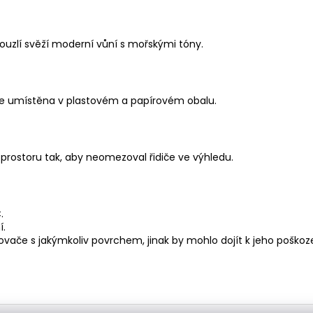
uzlí svěží moderní vůní s mořskými tóny.
je umístěna v plastovém a papírovém obalu.
prostoru tak, aby neomezoval řidiče ve výhledu.
.
í.
vače s jakýmkoliv povrchem, jinak by mohlo dojít k jeho poškoze