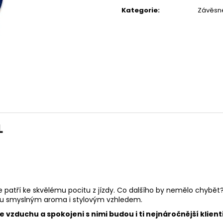
POUZDRU 1000M
cena:
67 Kč
Kategorie
:
Závěsn
219 Kč
L
e patří ke skvělému pocitu z jízdy. Co dalšího by nemělo chybět? 
ozu smyslným aroma i stylovým vzhledem.
vzduchu a spokojeni s nimi budou i ti nejnáročnější klienti