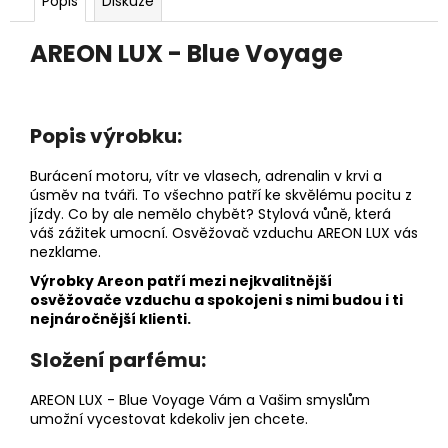
č
Popis
Diskuze
u
j
AREON LUX - Blue Voyage
e
m
e
Popis výrobku:
DĚTSKÁ
Burácení motoru, vítr ve vlasech, adrenalin v krvi a
LÁHEV
úsměv na tváři. To všechno patří ke skvělému pocitu z
NA
jízdy. Co by ale nemělo chybět? Stylová vůně, která
PITÍ
váš zážitek umocní. Osvěžovač vzduchu AREON LUX vás
KIDS
nezklame.
FUN
Výrobky Areon patří mezi nejkvalitnější
119
Kč
osvěžovače vzduchu a spokojeni s nimi budou i ti
nejnáročnější klienti.
Složení parfému:
AREON LUX - Blue Voyage Vám a Vašim smyslům
umožní vycestovat kdekoliv jen chcete.