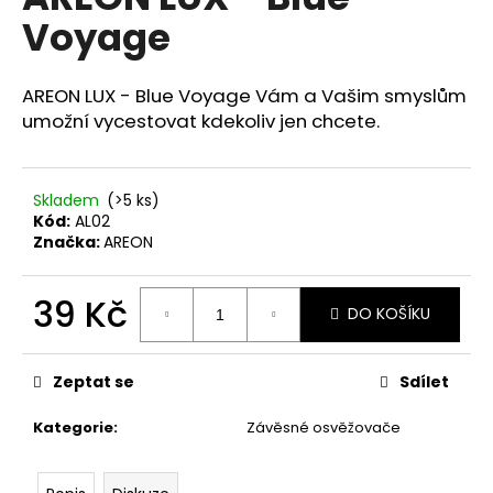
je
a
Voyage
0,0
z
j
5
í
hvězdiček.
AREON LUX - Blue Voyage Vám a Vašim smyslům
t
umožní vycestovat kdekoliv jen chcete.
?
Skladem
(>5 ks)
Kód:
AL02
Značka:
AREON
HLEDAT
39 Kč
DO KOŠÍKU
Měrná
D
cena:
o
Zeptat se
Sdílet
p
o
Kategorie
:
Závěsné osvěžovače
r
u