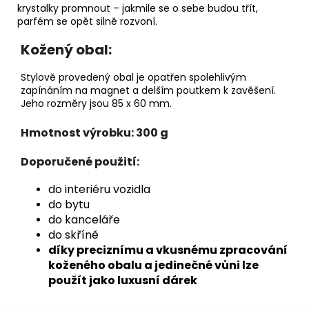
krystalky promnout – jakmile se o sebe budou třít,
parfém se opět silně rozvoní.
Kožený obal:
Stylově provedený obal je opatřen spolehlivým
zapínáním na magnet a delším poutkem k zavěšení.
Jeho rozměry jsou 85 x 60 mm.
Hmotnost výrobku:
300 g
Doporučené použití:
do interiéru vozidla
do bytu
do kanceláře
do skříně
díky preciznímu a vkusnému zpracování
koženého obalu a jedinečné vůni lze
použít jako luxusní dárek