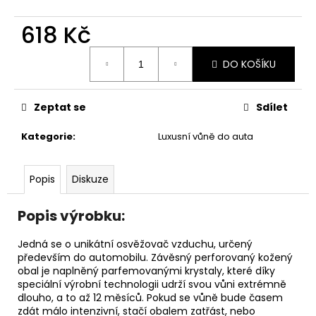
č
u
618 Kč
j
e
Měrná
m
DO KOŠÍKU
cena:
e
Zeptat se
Sdílet
AREON
GEL
Kategorie
:
Luxusní vůně do auta
CAN
SPORT
LUX
Popis
Diskuze
-
PLATINUM
80G
Popis výrobku:
120
Kč
Jedná se o unikátní osvěžovač vzduchu, určený
především do automobilu. Závěsný perforovaný kožený
obal je naplněný parfemovanými krystaly, které díky
speciální výrobní technologii udrží svou vůni extrémně
dlouho, a to až 12 měsíců. Pokud se vůně bude časem
zdát málo intenzivní, stačí obalem zatřást, nebo