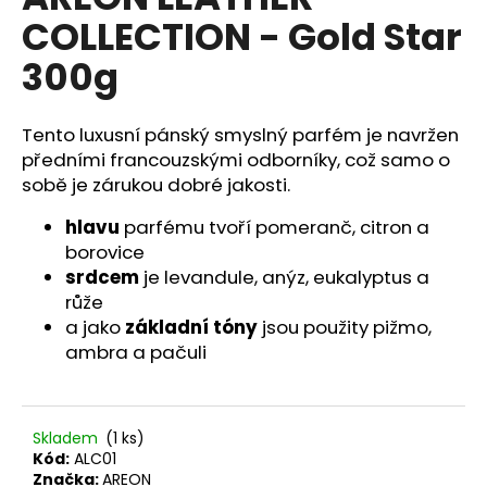
je
a
COLLECTION - Gold Star
0,0
z
j
300g
5
í
hvězdiček.
t
Tento luxusní pánský smyslný parfém je navržen
?
předními francouzskými odborníky, což samo o
sobě je zárukou dobré jakosti.
hlavu
parfému tvoří pomeranč, citron a
borovice
HLEDAT
srdcem
je levandule, anýz, eukalyptus a
růže
a jako
základní tóny
jsou použity pižmo,
D
ambra a pačuli
o
p
o
Skladem
(1 ks)
r
Kód:
ALC01
u
Značka:
AREON