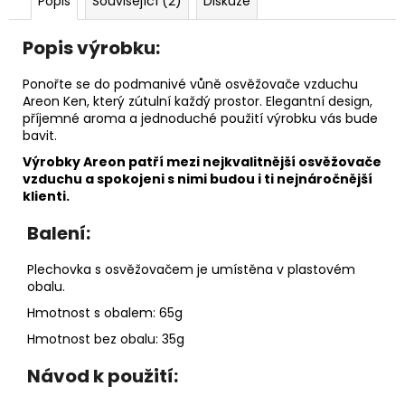
č
Popis
Související (2)
Diskuze
u
j
Popis výrobku:
e
m
Ponořte se do podmanivé vůně osvěžovače vzduchu
e
Areon Ken, který zútulní každý prostor. Elegantní design,
příjemné aroma a jednoduché použití výrobku vás bude
bavit.
PÁNEVNÍ
Výrobky Areon patří mezi nejkvalitnější osvěžovače
PROLOŽKY
vzduchu a spokojeni s nimi budou i ti nejnáročnější
SADA
klienti.
3
KUSY
Balení:
67
Kč
Plechovka s osvěžovačem je umístěna v plastovém
obalu.
Hmotnost s obalem: 65g
Hmotnost bez obalu: 35g
Návod k použití: