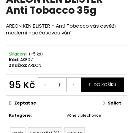
je
a
Anti Tobacco 35g
0,0
z
j
5
í
hvězdiček.
AREON KEN BLISTER – Anti Tobacco vás osvěží
t
moderní nadčasovou vůní.
?
Skladem
(>5 ks)
Kód:
AKB07
Značka:
AREON
HLEDAT
95 Kč
DO KOŠÍKU
Měrná
D
cena:
o
Zeptat se
Sdílet
p
o
Kategorie
:
Vůně v plechovce
r
u