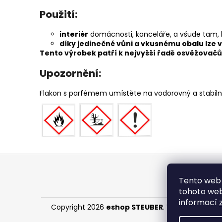
Použití:
interiér
domácnosti, kanceláře, a všude tam, k
díky jedinečné vůni a vkusnému obalu lze v
Tento výrobek patří k nejvyšší řadě osvěžovačů 
Upozornění:
Flakon s parfémem umístěte na vodorovný a stabil
Z
á
Tento web 
p
tohoto webu
a
informací
Copyright 2026
eshop STEUBER
. Všechna práva 
t