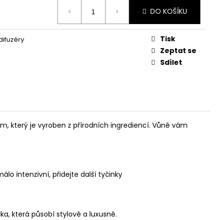
DO KOŠÍKU
Tisk
ifuzéry
Zeptat se
Sdílet
fém, který je vyroben z přírodních ingrediencí. Vůně vám
o intenzivní, přidejte další tyčinky
, která působí stylově a luxusně.