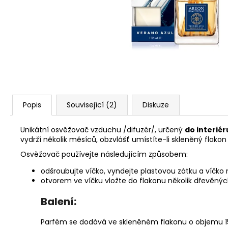
91 Kč
Popis
Související (2)
Diskuze
Unikátní osvěžovač vzduchu /difuzér/, určený
do interiér
vydrží několik měsíců, obzvlášť umístíte-li skleněný flak
Osvěžovač používejte následujícím způsobem:
odšroubujte víčko, vyndejte plastovou zátku a víčko
otvorem ve víčku vložte do flakonu několik dřevěných
Balení:
Parfém se dodává ve skleněném flakonu o objemu 150