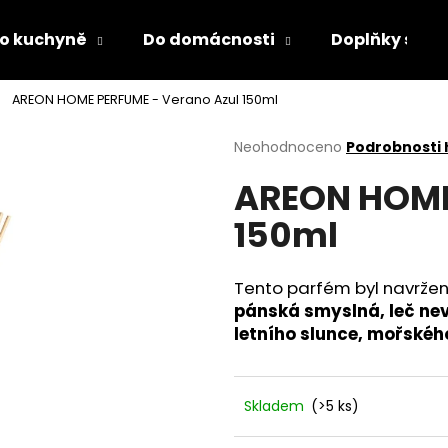
o kuchyně
Do domácnosti
Doplňky s LED
AREON HOME PERFUME - Verano Azul 150ml
Co potřebujete najít?
Průměrné
Neohodnoceno
Podrobnosti
hodnocení
AREON HOME
produktu
HLEDAT
je
150ml
0,0
z
5
Doporučujeme
hvězdiček.
Tento parfém byl navržen
pánská smyslná, leč nev
letního slunce, mořskéh
Skladem
(>5 ks)
DĚTSKÁ LÁHEV NA PITÍ KIDS FUN
PÁNEVNÍ PROLOŽ