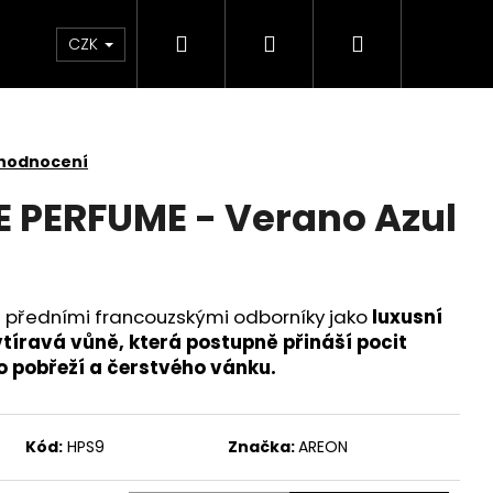
Hledat
Přihlášení
Nákupní
 světlem
Zdraví
Výprodej skladových zás
CZK
košík
 hodnocení
 PERFUME - Verano Azul
 předními francouzskými odborníky jako
luxusní
tíravá vůně, která postupně přináší pocit
o pobřeží a čerstvého vánku.
Kód:
HPS9
Značka:
AREON
KY SADA 3 KUSY