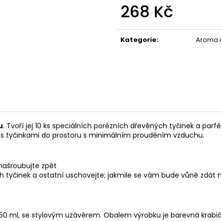
119 Kč
67 Kč
268 Kč
Měrná
cena:
Kategorie
:
Aroma d
u
. Tvoří jej 10 ks speciálních porézních dřevěných tyčinek a par
on s tyčinkami do prostoru s minimálním prouděním vzduchu.
 našroubujte zpět
 tyčinek a ostatní uschovejte; jakmile se vám bude vůně zdát mál
 ml, se stylovým uzávěrem. Obalem výrobku je barevná krabička