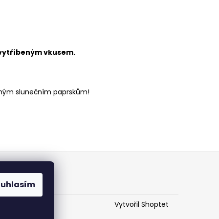
s vytříbeným vkusem.
římým slunečním paprskům!
ouhlasím
Vytvořil Shoptet