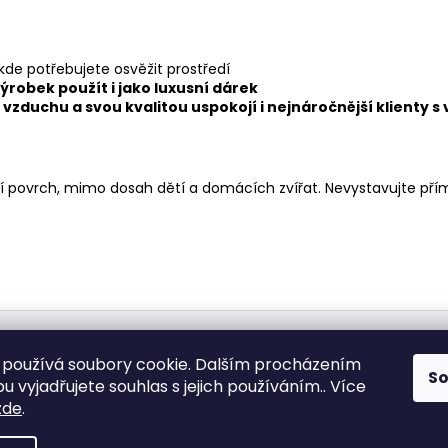
de potřebujete osvěžit prostředí
ýrobek použít i jako luxusní dárek
vzduchu a svou kvalitou uspokojí i nejnáročnější klienty 
ní povrch, mimo dosah dětí a domácích zvířat. Nevystavujte p
Medic Czech
používá soubory cookie. Dalším procházením
S
 vyjadřujete souhlas s jejich používáním.. Více
zde
.
vyhrazena.