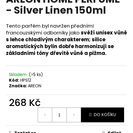
je
a
- Silver Linen 150ml
0,0
z
j
5
í
hvězdiček.
Tento parfém byl navržen předními
t
francouzskými odborníky jako
svěží unisex vůně
?
s lehce chladivým charakterem; silice
aromatických bylin dobře harmonizují se
základními tóny dřevité vůně a pižma.
HLEDAT
Skladem
(>5 ks)
Kód:
HPS12
Značka:
AREON
D
268 Kč
o
p
Měrná
o
DO KOŠÍKU
cena:
r
u
Zeptat se
Sdílet