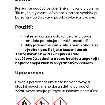
Parfém se dodává ve skleněném flakonu o objemu
150 ml, se stylovým uzávěrem. Obalem výrobku je
barevná krabička, která působí stylově a luxusně.
Použití:
interiér
domácnosti, kanceláře, a všude
tam, kde potřebujete osvěžit prostředí
díky jedinečné vůni a vkusnému obalu lze
výrobek použít i jako luxusní dárek
Tento výrobek patří k nejvyšší řadě
osvěžovačů vzduchu a svou kvalitou uspokojí i
nejnáročnější klienty s vytříbeným vkusem.
Upozornění:
Flakon s parfémem umístěte na vodorovný a
stabilní povrch, mimo dosah dětí a domácích
zvířat. Nevystavujte přímým slunečním paprskům!