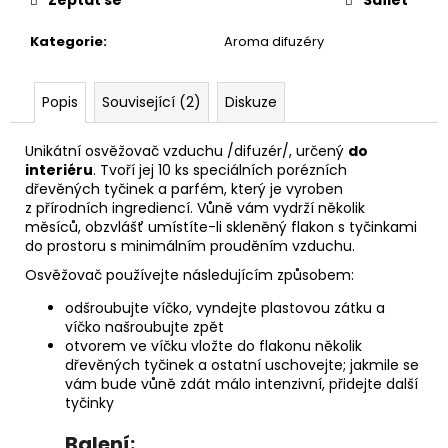
č
u
Kategorie
:
Aroma difuzéry
j
e
m
Popis
Související (2)
Diskuze
e
Unikátní osvěžovač vzduchu /difuzér/, určený
do
interiéru
. Tvoří jej 10 ks speciálních porézních
PÁNEVNÍ
PROLOŽKY
dřevěných tyčinek a parfém, který je vyroben
SADA
z přírodních ingrediencí. Vůně vám vydrží několik
3
měsíců, obzvlášť umístíte-li skleněný flakon s tyčinkami
KUSY
do prostoru s minimálním prouděním vzduchu.
67
Osvěžovač používejte následujícím způsobem:
Kč
odšroubujte víčko, vyndejte plastovou zátku a
víčko našroubujte zpět
otvorem ve víčku vložte do flakonu několik
dřevěných tyčinek a ostatní uschovejte; jakmile se
vám bude vůně zdát málo intenzivní, přidejte další
tyčinky
Balení: