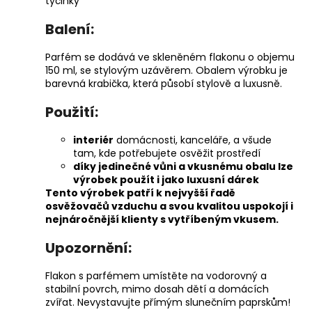
tyčinky
Balení:
Parfém se dodává ve skleněném flakonu o objemu
150 ml, se stylovým uzávěrem. Obalem výrobku je
barevná krabička, která působí stylově a luxusně.
Použití:
interiér
domácnosti, kanceláře, a všude
tam, kde potřebujete osvěžit prostředí
díky jedinečné vůni a vkusnému obalu lze
výrobek použít i jako luxusní dárek
Tento výrobek patří k nejvyšší řadě
osvěžovačů vzduchu a svou kvalitou uspokojí i
nejnáročnější klienty s vytříbeným vkusem.
Upozornění:
Flakon s parfémem umístěte na vodorovný a
stabilní povrch, mimo dosah dětí a domácích
zvířat. Nevystavujte přímým slunečním paprskům!