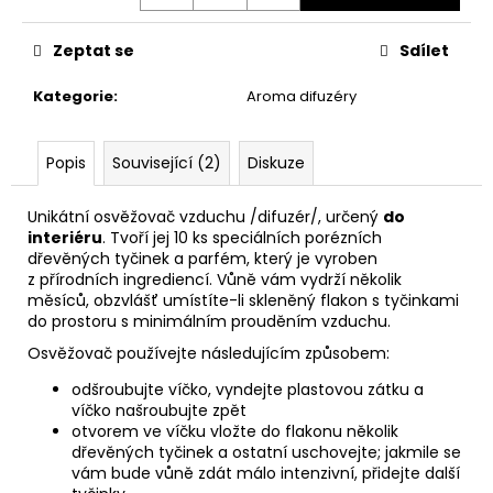
č
u
j
Zeptat se
Sdílet
e
m
Kategorie
:
Aroma difuzéry
e
Popis
Související (2)
Diskuze
AREON
GEL
Unikátní osvěžovač vzduchu /difuzér/, určený
do
CAN
interiéru
. Tvoří jej 10 ks speciálních porézních
SPORT
dřevěných tyčinek a parfém, který je vyroben
LUX
z přírodních ingrediencí. Vůně vám vydrží několik
-
PLATINUM
měsíců, obzvlášť umístíte-li skleněný flakon s tyčinkami
80G
do prostoru s minimálním prouděním vzduchu.
120
Osvěžovač používejte následujícím způsobem:
Kč
odšroubujte víčko, vyndejte plastovou zátku a
víčko našroubujte zpět
otvorem ve víčku vložte do flakonu několik
dřevěných tyčinek a ostatní uschovejte; jakmile se
vám bude vůně zdát málo intenzivní, přidejte další