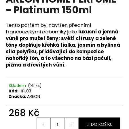
je
a
- Platinum 150ml
0,0
z
j
5
í
hvězdiček.
Tento parfém byl navržen předními
t
francouzskými odborníky jako
luxusní a jemná
?
vůně pro
muže i ženy; svěží citrusy a zelené
tóny doplňuje křehká fialka, jasmín a bylinná
síla pelyňku, přidávající do kompozice
nahořklý tón, a to všechno na bázi pačuli,
pižma a dřevitých vůní.
HLEDAT
Skladem
(>5 ks)
D
Kód:
HPL03
Značka:
AREON
o
p
268 Kč
o
r
Měrná
u
DO KOŠÍKU
cena: