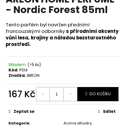
je
a
- Nordic Forest 85ml
0,0
z
j
5
í
hvězdiček.
Tento parfém byl navržen předními
t
francouzskými odborníky
s přírodními akcenty
?
vůní lesa, krajiny a náladou bezstarostného
prostředí.
Skladem
(>5 ks)
HLEDAT
Kód:
PS14
Značka:
AREON
D
167 Kč
DO KOŠÍKU
o
Měrná
p
cena:
o
Zeptat se
Sdílet
r
u
Kategorie
:
Aroma difuzéry