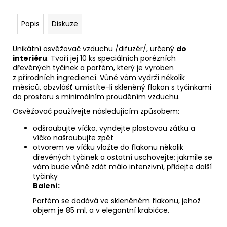
č
u
j
Popis
Diskuze
e
m
Unikátní osvěžovač vzduchu /difuzér/, určený
do
e
interiéru
. Tvoří jej 10 ks speciálních porézních
dřevěných tyčinek a parfém, který je vyroben
z přírodních ingrediencí. Vůně vám vydrží několik
PÁNEVNÍ
měsíců, obzvlášť umístíte-li skleněný flakon s tyčinkami
PROLOŽKY
do prostoru s minimálním prouděním vzduchu.
SADA
Osvěžovač používejte následujícím způsobem:
3
KUSY
odšroubujte víčko, vyndejte plastovou zátku a
67
víčko našroubujte zpět
Kč
otvorem ve víčku vložte do flakonu několik
dřevěných tyčinek a ostatní uschovejte; jakmile se
vám bude vůně zdát málo intenzivní, přidejte další
tyčinky
Balení:
Parfém se dodává ve skleněném flakonu, jehož
objem je 85 ml, a v elegantní krabičce.