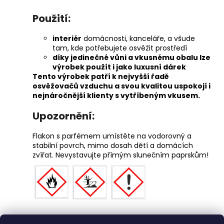
Použití:
interiér
domácnosti, kanceláře, a všude
tam, kde potřebujete osvěžit prostředí
díky jedinečné vůni a vkusnému obalu lze
výrobek použít i jako luxusní dárek
Tento výrobek patří k nejvyšší řadě
osvěžovačů vzduchu a svou kvalitou uspokojí i
nejnáročnější klienty s vytříbeným vkusem.
Upozornění:
Flakon s parfémem umístěte na vodorovný a
stabilní povrch, mimo dosah dětí a domácích
zvířat. Nevystavujte přímým slunečním paprskům!
Z