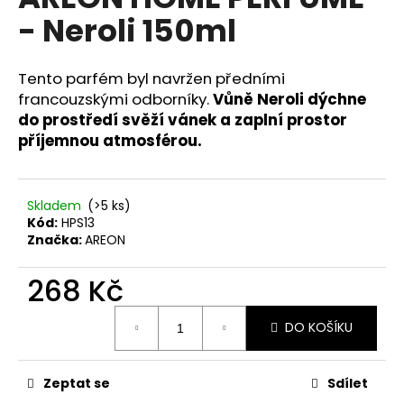
je
a
- Neroli 150ml
0,0
z
j
5
í
hvězdiček.
Tento parfém byl navržen předními
t
francouzskými odborníky.
Vůně Neroli dýchne
?
do prostředí svěží vánek a zaplní prostor
příjemnou atmosférou.
Skladem
(>5 ks)
HLEDAT
Kód:
HPS13
Značka:
AREON
268 Kč
D
o
Měrná
p
DO KOŠÍKU
cena:
o
r
Zeptat se
Sdílet
u