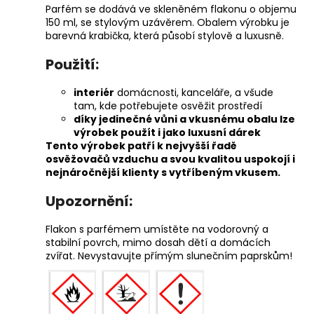
Parfém se dodává ve skleněném flakonu o objemu
150 ml, se stylovým uzávěrem. Obalem výrobku je
barevná krabička, která působí stylově a luxusně.
Použití:
interiér
domácnosti, kanceláře, a všude
tam, kde potřebujete osvěžit prostředí
díky jedinečné vůni a vkusnému obalu lze
výrobek použít i jako luxusní dárek
Tento výrobek patří k nejvyšší řadě
osvěžovačů vzduchu a svou kvalitou uspokojí i
nejnáročnější klienty s vytříbeným vkusem.
Upozornění:
Flakon s parfémem umístěte na vodorovný a
stabilní povrch, mimo dosah dětí a domácích
zvířat. Nevystavujte přímým slunečním paprskům!