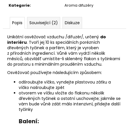
č
Kategorie
:
Aroma difuzéry
u
j
e
Popis
Související (2)
Diskuze
m
e
Unikátní osvěžovač vzduchu /difuzér/, určený
do
interiéru
. Tvoří jej 10 ks speciálních porézních
dřevěných tyčinek a parfém, který je vyroben
AREON
z přírodních ingrediencí. Vůně vám vydrží několik
PERFUME
měsíců, obzvlášť umístíte-li skleněný flakon s tyčinkami
-
BLACK
do prostoru s minimálním prouděním vzduchu.
CRYSTAL
Osvěžovač používejte následujícím způsobem:
35ML
91
odšroubujte víčko, vyndejte plastovou zátku a
Kč
víčko našroubujte zpět
otvorem ve víčku vložte do flakonu několik
dřevěných tyčinek a ostatní uschovejte; jakmile se
vám bude vůně zdát málo intenzivní, přidejte další
tyčinky
Balení: