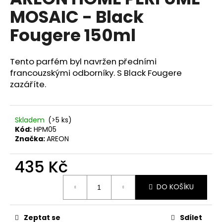
je
a
MOSAIC - Black
0,0
z
j
Fougere 150ml
5
í
hvězdiček.
t
Tento parfém byl navržen předními
?
francouzskými odborníky. S Black Fougere
zazáříte.
HLEDAT
Skladem
(>5 ks)
Kód:
HPM05
Značka:
AREON
D
435 Kč
o
p
Měrná
DO KOŠÍKU
cena:
o
r
u
Zeptat se
Sdílet