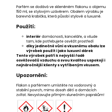
Parfém se dodává ve skleněném flakonu o objemu
150 ml, se stylovým uzávěrem. Obalem výrobku je
barevná krabička, která působí stylově a luxusně.
Použití:
interiér
domácnosti, kanceláře, a všude
tam, kde potřebujete osvěžit prostředí
díky jedinečné vůni a vkusnému obalu lze
výrobek použít i jako luxusní dárek
Tento výrobek patří k nejvyšší řadě
osvěžovačů vzduchu a svou kvalitou uspokojí i
nejnáročnější klienty s vytříbeným vkusem.
Upozornění:
Flakon s parfémem umístěte na vodorovný a
stabilní povrch, mimo dosah dětí a domácích
zvířat. Nevystavujte přímým slunečním paprskům!