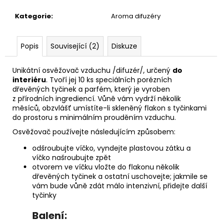
č
u
Kategorie
:
Aroma difuzéry
j
e
m
Popis
Související (2)
Diskuze
e
Unikátní osvěžovač vzduchu /difuzér/, určený
do
interiéru
. Tvoří jej 10 ks speciálních porézních
AREON
dřevěných tyčinek a parfém, který je vyroben
PERFUME
z přírodních ingrediencí. Vůně vám vydrží několik
-
měsíců, obzvlášť umístíte-li skleněný flakon s tyčinkami
BLACK
do prostoru s minimálním prouděním vzduchu.
CRYSTAL
35ML
Osvěžovač používejte následujícím způsobem:
91
odšroubujte víčko, vyndejte plastovou zátku a
Kč
víčko našroubujte zpět
otvorem ve víčku vložte do flakonu několik
dřevěných tyčinek a ostatní uschovejte; jakmile se
vám bude vůně zdát málo intenzivní, přidejte další
tyčinky
Balení: