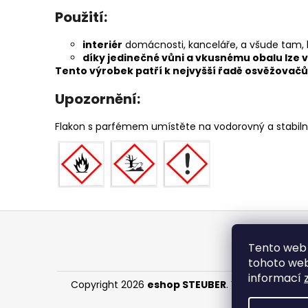
Použití:
interiér
domácnosti, kanceláře, a všude tam, k
díky jedinečné vůni a vkusnému obalu lze v
Tento výrobek patří k nejvyšší řadě osvěžovačů 
Upozornění:
Flakon s parfémem umístěte na vodorovný a stabil
Z
á
Tento web 
p
tohoto webu
a
informací
Copyright 2026
eshop STEUBER
. Všechna práva 
t