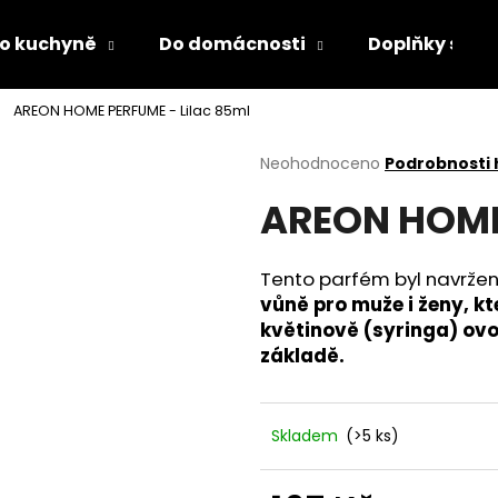
o kuchyně
Do domácnosti
Doplňky s LED
AREON HOME PERFUME - Lilac 85ml
Co potřebujete najít?
Průměrné
Neohodnoceno
Podrobnosti
hodnocení
AREON HOME 
produktu
HLEDAT
je
0,0
z
Tento parfém byl navržen
5
Doporučujeme
vůně pro muže i ženy, k
hvězdiček.
květinově (syringa) ovo
základě.
Skladem
(>5 ks)
PÁNEVNÍ PROLOŽKY SADA 3 KUSY
LÁHEV NA PITÍ 