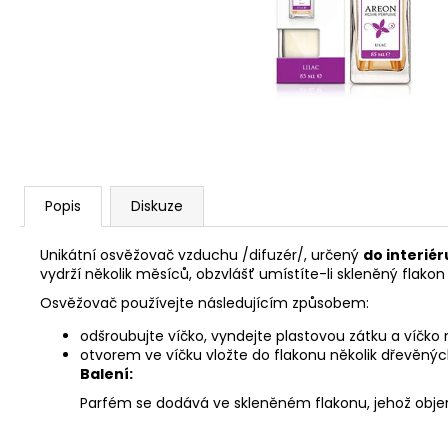
119 Kč
Popis
Diskuze
Unikátní osvěžovač vzduchu /difuzér/, určený
do interiér
vydrží několik měsíců, obzvlášť umístíte-li skleněný flak
Osvěžovač používejte následujícím způsobem:
odšroubujte víčko, vyndejte plastovou zátku a víčko
otvorem ve víčku vložte do flakonu několik dřevěných
Balení:
Parfém se dodává ve skleněném flakonu, jehož objem 