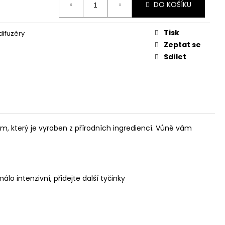
L
DO KOŠÍKU
Tisk
ifuzéry
Zeptat se
Sdílet
fém, který je vyroben z přírodních ingrediencí. Vůně vám
o intenzivní, přidejte další tyčinky