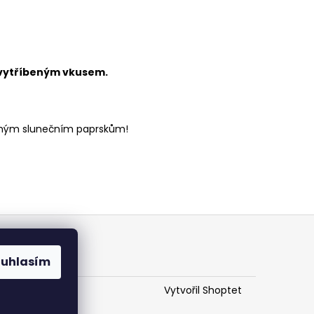
s vytříbeným vkusem.
římým slunečním paprskům!
ouhlasím
Vytvořil Shoptet