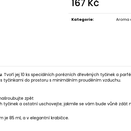
167 Kč
POUZDRU 1000M
67 Kč
219 Kč
Měrná
cena:
Kategorie
:
Aroma d
u
. Tvoří jej 10 ks speciálních porézních dřevěných tyčinek a par
on s tyčinkami do prostoru s minimálním prouděním vzduchu.
 našroubujte zpět
 tyčinek a ostatní uschovejte; jakmile se vám bude vůně zdát mál
je 85 ml, a v elegantní krabičce.