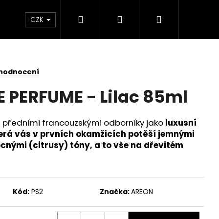
Hledat
Přihlášení
Nákupní
 světlem
Zdraví
Výprodej skladových zás
CZK
košík
 hodnocení
PERFUME - Lilac 85ml
 předními francouzskými odborníky jako
luxusní
terá vás v prvních okamžicích potěší jemnými
cnými (citrusy) tóny, a to vše na dřevitém
Kód:
PS2
Značka:
AREON
SKLENĚNÁ V OCHRANNÉM