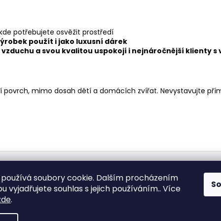
de potřebujete osvěžit prostředí
ýrobek použít i jako luxusní dárek
vzduchu a svou kvalitou uspokojí i nejnáročnější klienty 
ní povrch, mimo dosah dětí a domácích zvířat. Nevystavujte p
Medic Czech
používá soubory cookie. Dalším procházením
S
 vyjadřujete souhlas s jejich používáním.. Více
zde
.
vyhrazena.