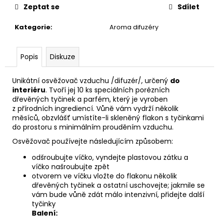
č
Zeptat se
Sdílet
u
j
Kategorie
:
Aroma difuzéry
e
m
e
Popis
Diskuze
Unikátní osvěžovač vzduchu /difuzér/, určený
do
AREON
interiéru
. Tvoří jej 10 ks speciálních porézních
GEL
dřevěných tyčinek a parfém, který je vyroben
CAN
SPORT
z přírodních ingrediencí. Vůně vám vydrží několik
LUX
měsíců, obzvlášť umístíte-li skleněný flakon s tyčinkami
-
do prostoru s minimálním prouděním vzduchu.
PLATINUM
Osvěžovač používejte následujícím způsobem:
80G
120
odšroubujte víčko, vyndejte plastovou zátku a
Kč
víčko našroubujte zpět
otvorem ve víčku vložte do flakonu několik
dřevěných tyčinek a ostatní uschovejte; jakmile se
vám bude vůně zdát málo intenzivní, přidejte další
tyčinky
Balení: