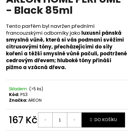
je
a
- Black 85ml
0,0
z
j
5
í
hvězdiček.
Tento parfém byl navržen předními
t
francouzskými odborníky jako
luxusní pánská
?
smyslná vůně, která si vás podmaní svěžími
citrusovými tóny, přecházejícími do síly
koření a těžší smyslné vůně pačuli, podtržené
cedrovým dřevem; hluboké tóny přináší
pižmo a vzácná dřeva.
HLEDAT
Skladem
(>5 ks)
D
Kód:
PS3
Značka:
AREON
o
p
o
167 Kč
DO KOŠÍKU
r
Měrná
u
cena: