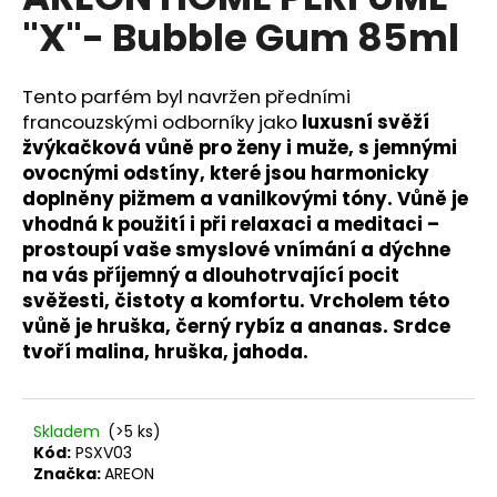
je
a
"X"- Bubble Gum 85ml
0,0
z
j
5
í
hvězdiček.
Tento parfém byl navržen předními
t
francouzskými odborníky jako
luxusní svěží
?
žvýkačková vůně pro ženy i muže, s jemnými
ovocnými odstíny, které jsou harmonicky
doplněny pižmem a vanilkovými tóny.
Vůně je
vhodná k použití i při relaxaci a meditaci –
prostoupí vaše smyslové vnímání a dýchne
HLEDAT
na vás příjemný a dlouhotrvající pocit
svěžesti, čistoty a komfortu. Vrcholem této
vůně je hruška, černý rybíz a ananas. Srdce
tvoří malina, hruška, jahoda.
D
o
p
o
Skladem
(>5 ks)
r
Kód:
PSXV03
u
Značka:
AREON