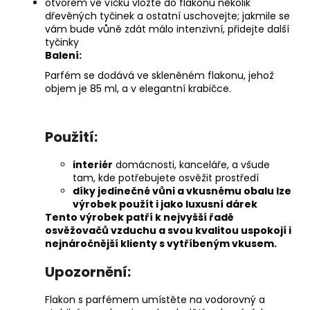
otvorem ve víčku vložte do flakonu několik
dřevěných tyčinek a ostatní uschovejte; jakmile se
vám bude vůně zdát málo intenzivní, přidejte další
tyčinky
Balení:
Parfém se dodává ve skleněném flakonu, jehož
objem je 85 ml, a v elegantní krabičce.
Použití:
interiér
domácnosti, kanceláře, a všude
tam, kde potřebujete osvěžit prostředí
díky jedinečné vůni a vkusnému obalu lze
výrobek použít i jako luxusní dárek
Tento výrobek patří k nejvyšší řadě
osvěžovačů vzduchu a svou kvalitou uspokojí i
nejnáročnější klienty s vytříbeným vkusem.
Upozornění:
Flakon s parfémem umístěte na vodorovný a