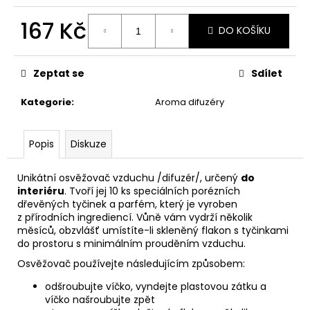
č
u
167 Kč
j
DO KOŠÍKU
e
Měrná
m
cena:
Zeptat se
Sdílet
e
Kategorie
:
Aroma difuzéry
PÁNEVNÍ
PROLOŽKY
SADA
Popis
Diskuze
3
KUSY
Unikátní osvěžovač vzduchu /difuzér/, určený
do
67
interiéru
. Tvoří jej 10 ks speciálních porézních
Kč
dřevěných tyčinek a parfém, který je vyroben
z přírodních ingrediencí. Vůně vám vydrží několik
měsíců, obzvlášť umístíte-li skleněný flakon s tyčinkami
do prostoru s minimálním prouděním vzduchu.
Osvěžovač používejte následujícím způsobem:
odšroubujte víčko, vyndejte plastovou zátku a
víčko našroubujte zpět