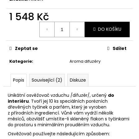
č
u
1 548 Kč
j
e
Měrná
m
DO KOŠÍKU
cena:
e
Zeptat se
Sdílet
PÁNEVNÍ
PROLOŽKY
Kategorie
:
Aroma difuzéry
SADA
3
KUSY
Popis
Související (2)
Diskuze
67
Kč
Unikátní osvěžovač vzduchu /difuzér/, určený
do
interiéru
. Tvoří jej 10 ks speciálních porézních
dřevěných tyčinek a parfém, který je vyroben
z přírodních ingrediencí. Vůně vám vydrží několik
měsíců, obzvlášť umístíte-li skleněný flakon s tyčinkami
do prostoru s minimálním prouděním vzduchu.
Osvěžovač používejte následujícím způsobem: