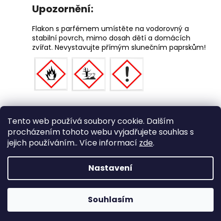
Upozornění:
Flakon s parfémem umístěte na vodorovný a
stabilní povrch, mimo dosah dětí a domácích
zvířat. Nevystavujte přímým slunečním paprskům!
Z
Tento web používá soubory cookie. Dalším
á
Medic Czech
procházením tohoto webu vyjadřujete souhlas s
p
jejich používáním.. Více informací
zde
.
a
Vytvořil Shoptet
t
Nastavení
í
Copyright 2026
eshop STEUBER
. Všechna práva
vyhrazena.
Souhlasím