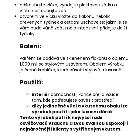
odšroubujte víčko, vyndejte plastovou zátku a
víčko našroubujte zpět
otvorem ve víčku vložte do flakonu několik
dřevěných tyčinek a ostatní uschovejte; jakmile se
vám bude vůně zdát málo intenzivní, přidejte další
tyčinky
Balení:
Parfém se dodává ve skleněném flakonu o objemu
1.000 ml, se stylovým uzávěrem. Obalem výrobku
je černá krabička, která působí stylově a luxusně.
Použití:
interiér
domácnosti, kanceláře, a všude
tam, kde potřebujete osvěžit prostředí
díky jedinečné vůni a vkusnému obalu lze
výrobek použít i jako luxusní dárek
Tento výrobek patří k nejvyšší řadě
osvěžovačů vzduchu a svou kvalitou uspokojí i
nejnáročnější klienty s vytříbeným vkusem.