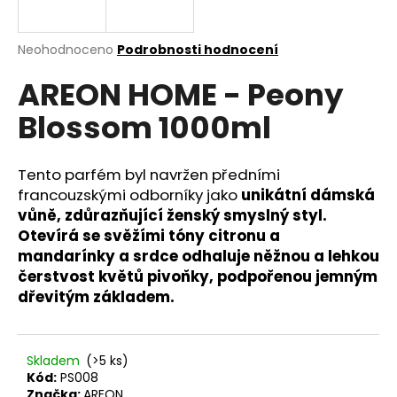
a
j
Průměrné
Neohodnoceno
Podrobnosti hodnocení
í
hodnocení
AREON HOME - Peony
produktu
t
je
?
Blossom 1000ml
0,0
z
5
hvězdiček.
Tento parfém byl navržen předními
francouzskými odborníky jako
unikátní dámská
HLEDAT
vůně, zdůrazňující ženský smyslný styl.
Otevírá se svěžími tóny citronu a
mandarínky a srdce odhaluje něžnou a lehkou
čerstvost květů pivoňky, podpořenou jemným
D
dřevitým základem.
o
p
o
r
Skladem
(>5 ks)
u
Kód:
PS008
Značka:
AREON